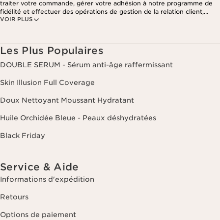
traiter votre commande, gérer votre adhésion à notre programme de
fidélité et effectuer des opérations de gestion de la relation client,
VOIR PLUS
notamment pour vous adresser des offres personnalisées en fonction
de vos précédents achats et intérêts. Pour en savoir plus, veuillez
consulter notre politique de respect de la vie privée.
Les Plus Populaires
DOUBLE SERUM - Sérum anti-âge raffermissant
Skin Illusion Full Coverage
Doux Nettoyant Moussant Hydratant
Huile Orchidée Bleue - Peaux déshydratées
Black Friday
Service & Aide
Informations d'expédition
Retours
Options de paiement