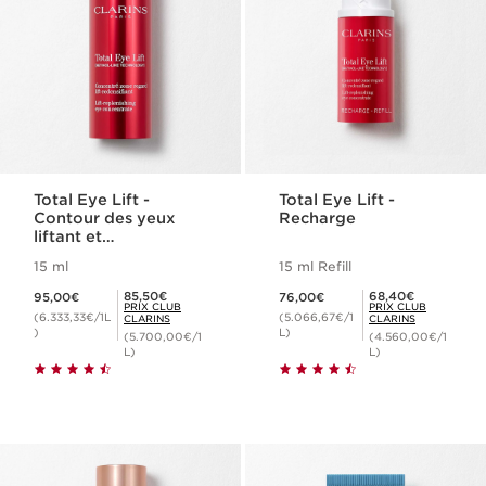
Total Eye Lift -
Total Eye Lift -
Contour des yeux
Recharge
liftant et
raffermissant
15 ml
15 ml Refill
Nouveau prix 95,00€
Nouveau prix 76,00€
Prix Club Clarins 85,50€
Prix Club Clarins 68,40€
85,50€
68,40€
95,00€
76,00€
PRIX CLUB
PRIX CLUB
(6.333,33€/1L
(5.066,67€/1
CLARINS
CLARINS
)
L)
(5.700,00€/1
(4.560,00€/1
L)
L)