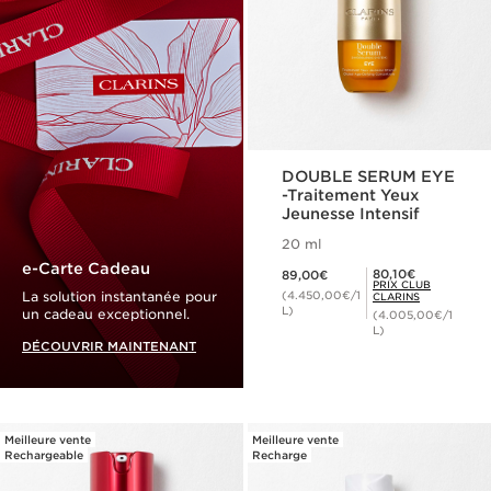
DOUBLE SERUM EYE
-Traitement Yeux
Jeunesse Intensif
20 ml
Nouveau prix 89,00€
e-Carte Cadeau
Prix Club Clarins 80,10€
80,10€
89,00€
PRIX CLUB
La solution instantanée pour
(4.450,00€/1
CLARINS
L)
un cadeau exceptionnel.
(4.005,00€/1
L)
DÉCOUVRIR MAINTENANT
Meilleure vente
Meilleure vente
Rechargeable
Recharge