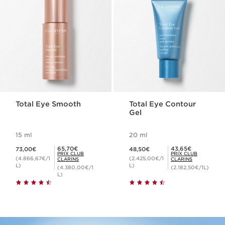
Total Eye Smooth
Total Eye Contour
Gel
15 ml
20 ml
Nouveau prix 73,00€
Nouveau prix 48,50€
Prix Club Clarins 65,70€
Prix Club Clarins 43,65€
65,70€
43,65€
73,00€
48,50€
PRIX CLUB
PRIX CLUB
(4.866,67€/1
(2.425,00€/1
CLARINS
CLARINS
L)
L)
(4.380,00€/1
(2.182,50€/1L)
L)