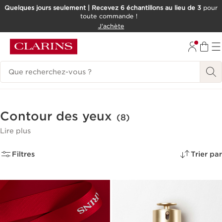
Quelques jours seulement | Recevez 6 échantillons au lieu de 3
pour
toute commande !
ALLER AU CONTENU
J'achète
CONSULTER LE PIED DE PAGE
Historique des recherches
Contour des yeux
(8)
Lire plus
Filtres
Trier par