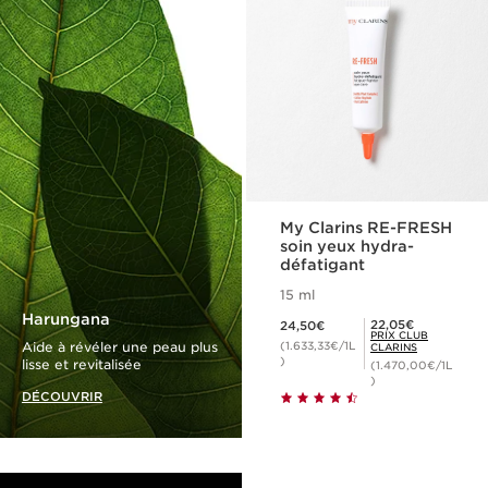
My Clarins RE-FRESH
soin yeux hydra-
défatigant
15 ml
Nouveau prix 24,50€
Harungana
Prix Club Clarins 22,05€
22,05€
24,50€
PRIX CLUB
Aide à révéler une peau plus
(1.633,33€/1L
CLARINS
)
lisse et revitalisée
(1.470,00€/1L
)
DÉCOUVRIR