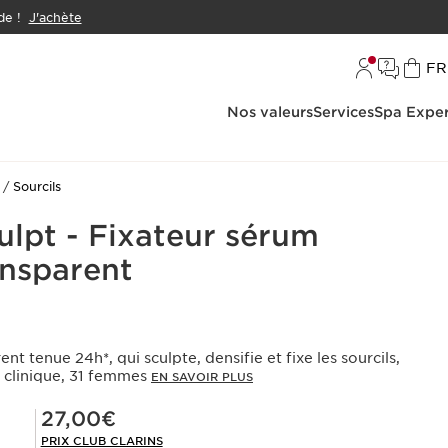
e !
J'achète
L
FR
Nos valeurs
Services
Spa Exper
Sourcils
lpt - Fixateur sérum
ansparent
ent tenue 24h*, qui sculpte, densifie et fixe les sourcils,
t clinique, 31 femmes
EN SAVOIR PLUS
Prix Club Clarins 27,00€
27,00€
PRIX CLUB CLARINS