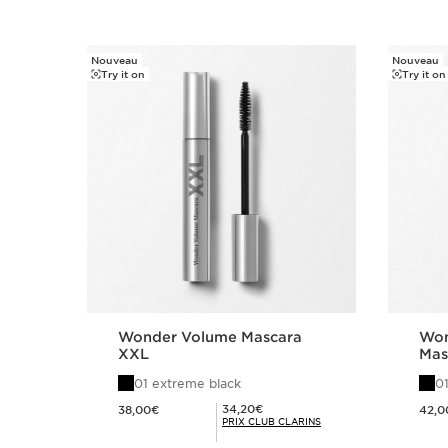
Nouveau
Nouveau
ALLER AU CONTENU
Try it on
Try it on
Wonder Volume Mascara
Won
XXL
Mas
dim
01 extreme black
01
Nouveau prix 38,00€
Nouveau prix 
Prix Club Clarins 34,20€
34,20€
38,00€
42,0
PRIX CLUB CLARINS