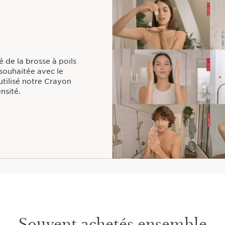
pour structurer et scul
é de la brosse à poils
 souhaitée avec le
 utilisé notre Crayon
nsité.
Souvent achetés ensemble