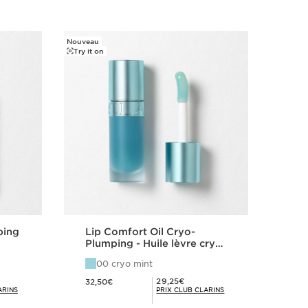
Nouveau
Try it on
ping
Lip Comfort Oil Cryo-
Plumping - Huile lèvre cryo-
repulpante
00 cryo mint
Nouveau prix 32,50€
Prix Club Clarins 29,25€
29,25€
32,50€
ARINS
PRIX CLUB CLARINS