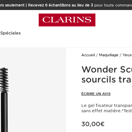
rs seulement | Recevez 6 échantillons au lieu de 3
pour toute command
 Spéciales
Accueil
Maquillage
Yeux
Wonder Scu
sourcils tr
ÉCRIRE UN AVIS
Le gel fixateur transpar
sans effet matière.*Tes
Nouveau prix 30,00€
30,00€