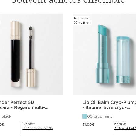
Nouveau
Try it on
der Perfect 5D
Lip Oil Balm Cryo-Plum
cara - Regard multi-
- Baume lèvre cryo-
ensionnel
repulpant
 black
00 cryo mint
42,00€
Nouveau prix 31,00€
Prix Club Clarins 37,80€
Prix Club Clarins 27,90€
37,80€
27,90€
0€
31,00€
PRIX CLUB CLARINS
PRIX CLUB CL