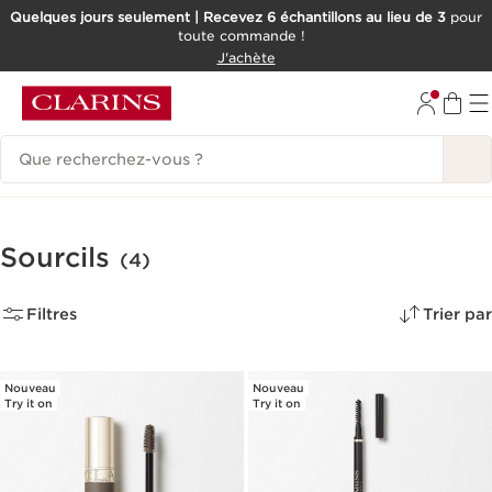
Quelques jours seulement | Recevez 6 échantillons au lieu de 3
pour
toute commande !
ALLER AU CONTENU
J'achète
CONSULTER LE PIED DE PAGE
Historique des recherches
Sourcils
(4)
Filtres
Trier par
Nouveau
Nouveau
Try it on
Try it on