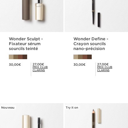
Wonder Sculpt -
Wonder Define -
Fixateur sérum
Crayon sourcils
sourcils teinté
nano-précision
Nouveau prix 30,00€
Nouveau prix 30,00€
Prix Club Clarins 27,00€
Prix Club Clarins 27,00€
27,00€
27,00€
30,00€
30,00€
PRIX CLUB
PRIX CLUB
CLARINS
CLARINS
Nouveau
Try it on