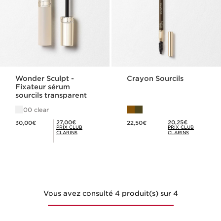
Wonder Sculpt -
Crayon Sourcils
Fixateur sérum
sourcils transparent
00 clear
Nouveau prix 30,00€
Nouveau prix 22,50€
Prix Club Clarins 27,00€
Prix Club Clarins 20,25€
27,00€
20,25€
30,00€
22,50€
PRIX CLUB
PRIX CLUB
CLARINS
CLARINS
Vous avez consulté 4 produit(s) sur 4