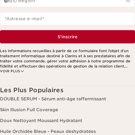
Pays/Région*
*Adresse e-mail
*
S'inscrire
Les informations recueillies à partir de ce formulaire font l’objet d’un
traitement informatique destiné à Clarins et à ses prestataires afin de
traiter votre commande, gérer votre adhésion à notre programme de
fidélité et effectuer des opérations de gestion de la relation client,
VOIR PLUS
notamment pour vous adresser des offres personnalisées en fonction
de vos précédents achats et intérêts. Pour en savoir plus, veuillez
consulter notre politique de respect de la vie privée.
Les Plus Populaires
DOUBLE SERUM - Sérum anti-âge raffermissant
Skin Illusion Full Coverage
Doux Nettoyant Moussant Hydratant
Huile Orchidée Bleue - Peaux déshydratées