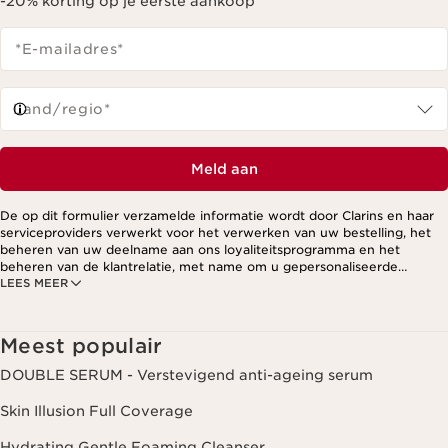
-20% korting op je eerste aankoop
*E-mailadres
*
Land/regio*
Meld aan
De op dit formulier verzamelde informatie wordt door Clarins en haar
serviceproviders verwerkt voor het verwerken van uw bestelling, het
beheren van uw deelname aan ons loyaliteitsprogramma en het
beheren van de klantrelatie, met name om u gepersonaliseerde
LEES MEER
aanbiedingen te kunnen sturen op basis van uw eerdere aankopen en
interesses. Voor meer informatie, zie ons privacybeleid.
Meest populair
DOUBLE SERUM - Verstevigend anti-ageing serum
Skin Illusion Full Coverage
Hydrating Gentle Foaming Cleanser