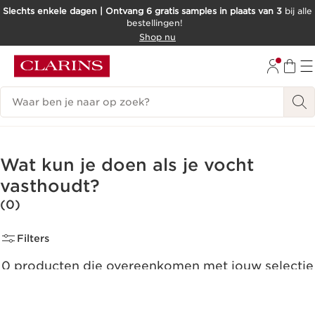
Slechts enkele dagen | Ontvang 6 gratis samples in plaats van 3
bij alle
bestellingen!
DOORGAAN NAAR INHOUD
Shop nu
GA NAAR DE VOETTEKST
Zoekgeschiedenis
Wat kun je doen als je vocht
vasthoudt?
(0)
Filters
0 producten die overeenkomen met jouw selectie
Alle filters resetten