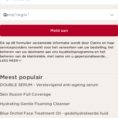
Land/regio*
Meld aan
De op dit formulier verzamelde informatie wordt door Clarins en haar
serviceproviders verwerkt voor het verwerken van uw bestelling, het
beheren van uw deelname aan ons loyaliteitsprogramma en het
beheren van de klantrelatie, met name om u gepersonaliseerde
LEES MEER
aanbiedingen te kunnen sturen op basis van uw eerdere aankopen en
interesses. Voor meer informatie, zie ons privacybeleid.
Meest populair
DOUBLE SERUM - Verstevigend anti-ageing serum
Skin Illusion Full Coverage
Hydrating Gentle Foaming Cleanser
Blue Orchid Face Treatment Oil - gedehydrateerde huid