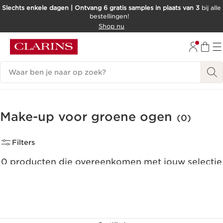
Slechts enkele dagen | Ontvang 6 gratis samples in plaats van 3
bij alle
bestellingen!
DOORGAAN NAAR INHOUD
Shop nu
GA NAAR DE VOETTEKST
Zoekgeschiedenis
Make-up voor groene ogen
(0)
Filters
0 producten die overeenkomen met jouw selectie
Alle filters resetten