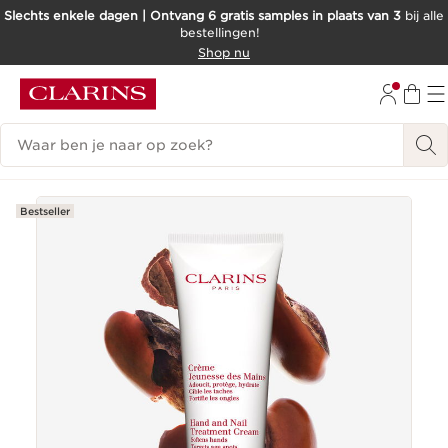
Slechts enkele dagen | Ontvang 6 gratis samples in plaats van 3
bij alle
bestellingen!
DOORGAAN NAAR INHOUD
Shop nu
GA NAAR DE VOETTEKST
Zoekgeschiedenis
Bestseller