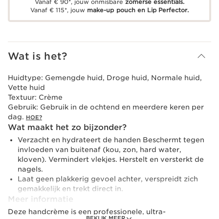
Vanaf € 90*, jouw onmisbare
zomerse essentials.
Vanaf € 115*, jouw
make-up pouch en Lip Perfector.
Wat is het?
Huidtype:
Gemengde huid, Droge huid, Normale huid,
Vette huid
Textuur:
Crème
Gebruik:
Gebruik in de ochtend en meerdere keren per
dag.
HOE?
Wat maakt het zo bijzonder?
Verzacht en hydrateert de handen Beschermt tegen
invloeden van buitenaf (kou, zon, hard water,
kloven). Vermindert vlekjes. Herstelt en versterkt de
nagels.
Laat geen plakkerig gevoel achter, verspreidt zich
gemakkelijk en trekt direct in.
Meer informatie
Deze handcrème is een professionele, ultra-
BEKIJK MEER