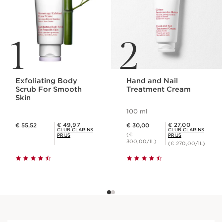
1
2
Exfoliating Body
Hand and Nail
Scrub For Smooth
Treatment Cream
Skin
100 ml
Dit is nu de prijs € 55,52
Dit is nu de prijs € 30,00
Club Clarins Prijs € 49,97
Club Clarins Prijs € 27,00
€ 49,97
€ 27,00
€ 55,52
€ 30,00
CLUB CLARINS
CLUB CLARINS
(€
PRIJS
PRIJS
300,00/1L)
(€ 270,00/1L)