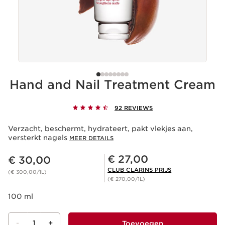
Hand and Nail Treatment Cream
92 REVIEWS
Verzacht, beschermt, hydrateert, pakt vlekjes aan,
versterkt nagels
MEER DETAILS
Dit is nu de prijs € 30,00
Club Clarins Prijs € 27,00
€ 27,00
€ 30,00
CLUB CLARINS PRIJS
(€ 300,00/1L)
(€ 270,00/1L)
100 ml
-
1
+
Toevoegen