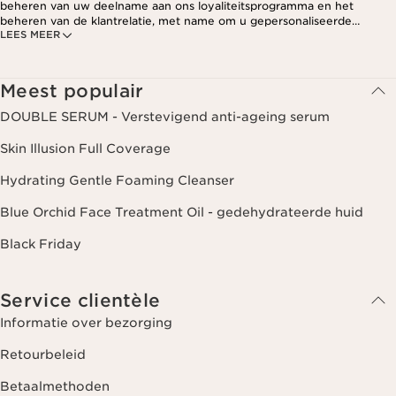
beheren van uw deelname aan ons loyaliteitsprogramma en het
beheren van de klantrelatie, met name om u gepersonaliseerde
LEES MEER
aanbiedingen te kunnen sturen op basis van uw eerdere aankopen en
interesses. Voor meer informatie, zie ons privacybeleid.
Meest populair
DOUBLE SERUM - Verstevigend anti-ageing serum
Skin Illusion Full Coverage
Hydrating Gentle Foaming Cleanser
Blue Orchid Face Treatment Oil - gedehydrateerde huid
Black Friday
Service clientèle
Informatie over bezorging
Retourbeleid
Betaalmethoden