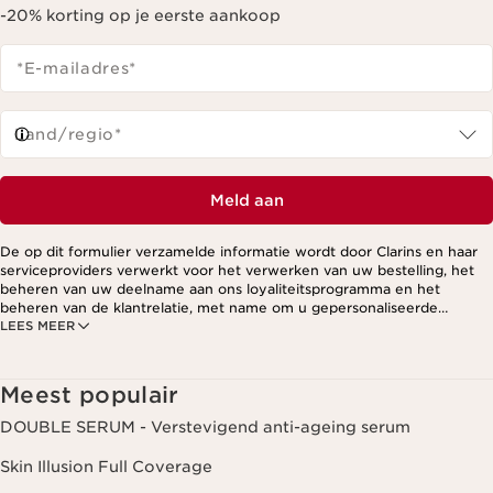
-20% korting op je eerste aankoop
*E-mailadres
*
Land/regio*
Meld aan
De op dit formulier verzamelde informatie wordt door Clarins en haar
serviceproviders verwerkt voor het verwerken van uw bestelling, het
beheren van uw deelname aan ons loyaliteitsprogramma en het
beheren van de klantrelatie, met name om u gepersonaliseerde
LEES MEER
aanbiedingen te kunnen sturen op basis van uw eerdere aankopen en
interesses. Voor meer informatie, zie ons privacybeleid.
Meest populair
DOUBLE SERUM - Verstevigend anti-ageing serum
Skin Illusion Full Coverage