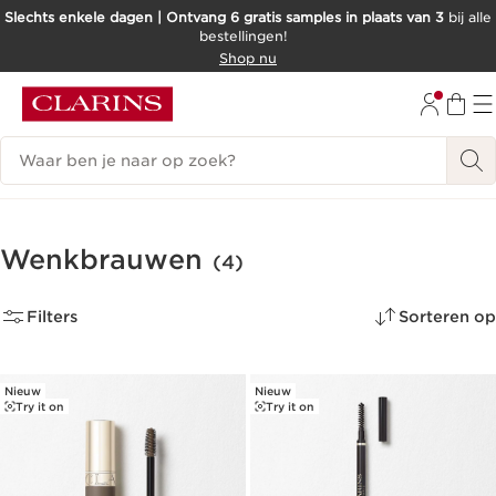
Slechts enkele dagen | Ontvang 6 gratis samples in plaats van 3
bij alle
bestellingen!
DOORGAAN NAAR INHOUD
Shop nu
GA NAAR DE VOETTEKST
Zoekgeschiedenis
Wenkbrauwen
(4)
Filters
Sorteren op
Nieuw
Nieuw
Try it on
Try it on