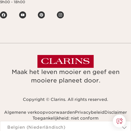
9h00 - 18h00
Maak het leven mooier en geef een
mooiere planeet door.
Copyright © Clarins. All rights reserved.
Algemene verkoopvoorwaarden
Privacybeleid
Disclaimer
Toegankelijkheid: niet conform
Navigeren naar
Belgien (Niederländisch)