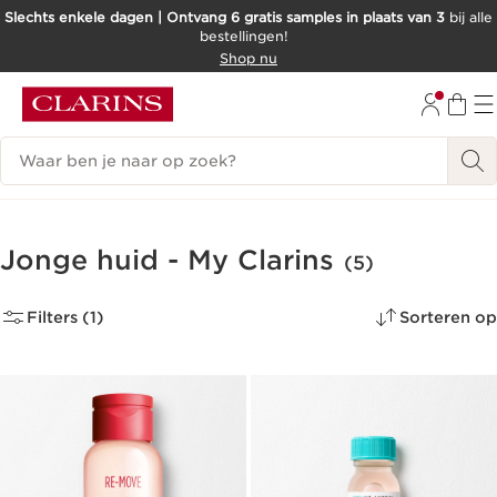
Slechts enkele dagen | Ontvang 6 gratis samples in plaats van 3
bij alle
bestellingen!
DOORGAAN NAAR INHOUD
Shop nu
GA NAAR DE VOETTEKST
Zoekgeschiedenis
Jonge huid - My Clarins
(5)
Filters (1)
Sorteren op