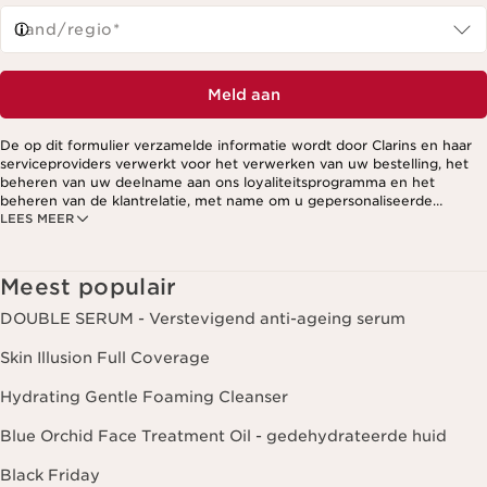
Land/regio*
Meld aan
De op dit formulier verzamelde informatie wordt door Clarins en haar
serviceproviders verwerkt voor het verwerken van uw bestelling, het
beheren van uw deelname aan ons loyaliteitsprogramma en het
beheren van de klantrelatie, met name om u gepersonaliseerde
LEES MEER
aanbiedingen te kunnen sturen op basis van uw eerdere aankopen en
interesses. Voor meer informatie, zie ons privacybeleid.
Meest populair
DOUBLE SERUM - Verstevigend anti-ageing serum
Skin Illusion Full Coverage
Hydrating Gentle Foaming Cleanser
Blue Orchid Face Treatment Oil - gedehydrateerde huid
Black Friday