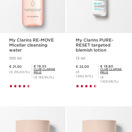
My Clarins RE-MOVE
My Clarins PURE-
Micellar cleansing
RESET targeted
water
blemish lotion
100 ml
13 ml
Dit is nu de prijs € 21,50
Dit is nu de prijs € 22,00
Club Clarins Prijs € 19,35
Club Clarins Prijs € 19,80
€ 19,35
€ 19,80
€ 21,50
€ 22,00
CLUB CLARINS
CLUB CLARINS
(€ 215,00/1L)
(€
PRIJS
PRIJS
1.692,31/1L)
(€ 193,50/1L)
(€
1.523,08/1L)