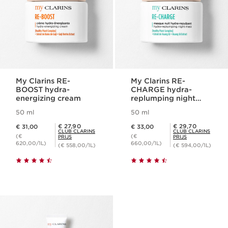
My Clarins RE-
My Clarins RE-
BOOST hydra-
CHARGE hydra-
energizing cream
replumping night
mask
50 ml
50 ml
Dit is nu de prijs € 31,00
Dit is nu de prijs € 33,00
Club Clarins Prijs € 27,90
Club Clarins Prijs € 29,70
€ 27,90
€ 29,70
€ 31,00
€ 33,00
CLUB CLARINS
CLUB CLARINS
(€
(€
PRIJS
PRIJS
620,00/1L)
660,00/1L)
(€ 558,00/1L)
(€ 594,00/1L)