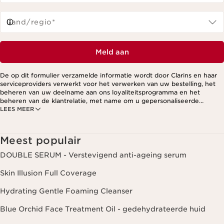
Land/regio*
Meld aan
De op dit formulier verzamelde informatie wordt door Clarins en haar
serviceproviders verwerkt voor het verwerken van uw bestelling, het
beheren van uw deelname aan ons loyaliteitsprogramma en het
beheren van de klantrelatie, met name om u gepersonaliseerde
LEES MEER
aanbiedingen te kunnen sturen op basis van uw eerdere aankopen en
interesses. Voor meer informatie, zie ons privacybeleid.
Meest populair
DOUBLE SERUM - Verstevigend anti-ageing serum
Skin Illusion Full Coverage
Hydrating Gentle Foaming Cleanser
Blue Orchid Face Treatment Oil - gedehydrateerde huid