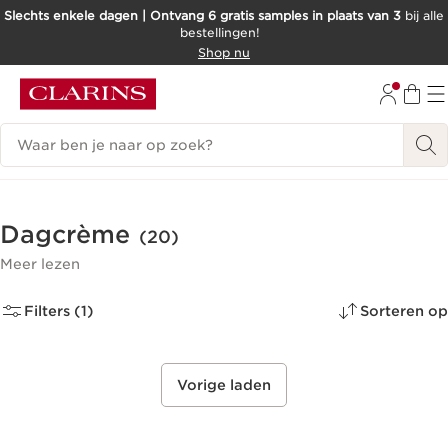
Slechts enkele dagen | Ontvang 6 gratis samples in plaats van 3
bij alle
bestellingen!
DOORGAAN NAAR INHOUD
Shop nu
GA NAAR DE VOETTEKST
Zoekgeschiedenis
Dagcrème
(20)
Meer lezen
Filters (1)
Sorteren op
Vorige laden