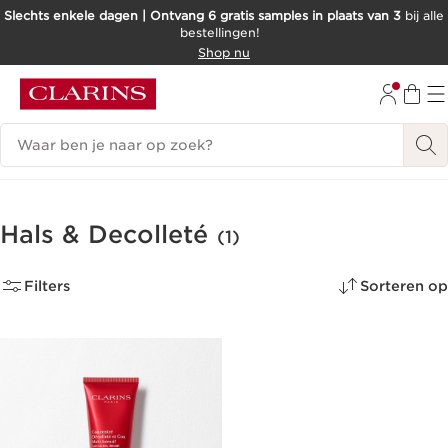
Slechts enkele dagen | Ontvang 6 gratis samples in plaats van 3
bij alle
bestellingen!
DOORGAAN NAAR INHOUD
Shop nu
GA NAAR DE VOETTEKST
Zoekgeschiedenis
Hals & Decolleté
(1)
Filters
Sorteren op