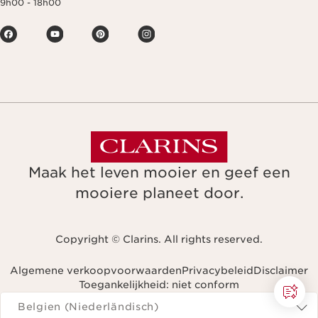
9h00 - 18h00
Maak het leven mooier en geef een
mooiere planeet door.
Copyright © Clarins. All rights reserved.
Algemene verkoopvoorwaarden
Privacybeleid
Disclaimer
Toegankelijkheid: niet conform
Navigeren naar
Belgien (Niederländisch)