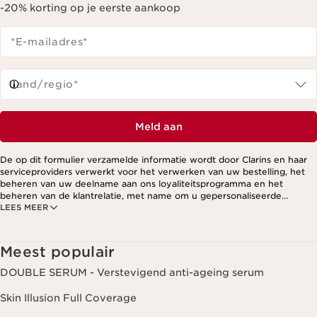
-20% korting op je eerste aankoop
*E-mailadres
*
Land/regio*
Meld aan
De op dit formulier verzamelde informatie wordt door Clarins en haar
serviceproviders verwerkt voor het verwerken van uw bestelling, het
beheren van uw deelname aan ons loyaliteitsprogramma en het
beheren van de klantrelatie, met name om u gepersonaliseerde
LEES MEER
aanbiedingen te kunnen sturen op basis van uw eerdere aankopen en
interesses. Voor meer informatie, zie ons privacybeleid.
Meest populair
DOUBLE SERUM - Verstevigend anti-ageing serum
Skin Illusion Full Coverage