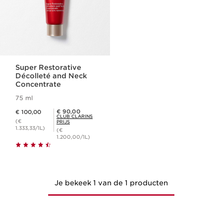
Super Restorative
Décolleté and Neck
Concentrate
75 ml
Dit is nu de prijs € 100,00
Club Clarins Prijs € 90,00
€ 90,00
€ 100,00
CLUB CLARINS
(€
PRIJS
1.333,33/1L)
(€
1.200,00/1L)
Je bekeek 1 van de 1 producten