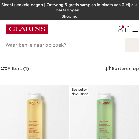
Slechts enkele dagen | Ontvang 6 gratis samples in plaats van 3
bij alle
bestellingen!
DOORGAAN NAAR INHOUD
Shop nu
GA NAAR DE VOETTEKST
Zoekgeschiedenis
Lotions
(5)
Filters (1)
Sorteren op
Bestseller
Navulbaar