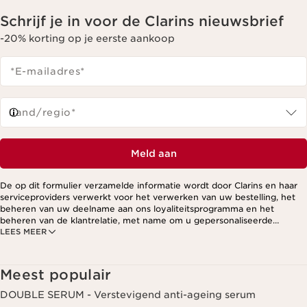
Schrijf je in voor de Clarins nieuwsbrief
-20% korting op je eerste aankoop
*E-mailadres
*
Land/regio*
Meld aan
De op dit formulier verzamelde informatie wordt door Clarins en haar
serviceproviders verwerkt voor het verwerken van uw bestelling, het
beheren van uw deelname aan ons loyaliteitsprogramma en het
beheren van de klantrelatie, met name om u gepersonaliseerde
LEES MEER
aanbiedingen te kunnen sturen op basis van uw eerdere aankopen en
interesses. Voor meer informatie, zie ons privacybeleid.
Meest populair
DOUBLE SERUM - Verstevigend anti-ageing serum