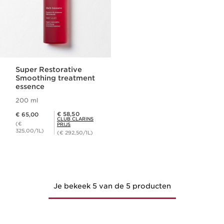
Super Restorative
Smoothing treatment
essence
200 ml
Dit is nu de prijs € 65,00
Club Clarins Prijs € 58,50
€ 58,50
€ 65,00
CLUB CLARINS
(€
PRIJS
325,00/1L)
(€ 292,50/1L)
Je bekeek 5 van de 5 producten