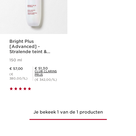
Bright Plus
[Advanced] -
Stralende teint &
anti-pigmentvlekken
150 ml
serum-in-lotion
Dit is nu de prijs € 57,00
Club Clarins Prijs € 51,30
€ 51,30
€ 57,00
CLUB CLARINS
(€
PRIJS
380,00/1L)
(€ 342,00/1L)
Je bekeek 1 van de 1 producten