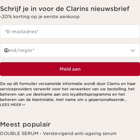
Schrijf je in voor de Clarins nieuwsbrief
-20% korting op je eerste aankoop
*E-mailadres
*
Land/regio*
Meld aan
De op dit formulier verzamelde informatie wordt door Clarins en haar
serviceproviders verwerkt voor het verwerken van uw bestelling, het
beheren van uw deelname aan ons loyaliteitsprogramma en het
beheren van de klantrelatie, met name om u gepersonaliseerde
LEES MEER
aanbiedingen te kunnen sturen op basis van uw eerdere aankopen en
interesses. Voor meer informatie, zie ons privacybeleid.
Meest populair
DOUBLE SERUM - Verstevigend anti-ageing serum