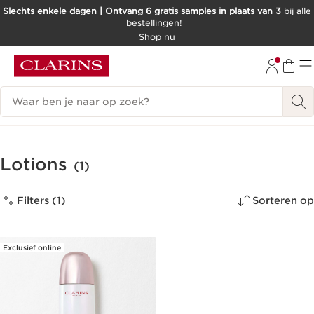
Slechts enkele dagen | Ontvang 6 gratis samples in plaats van 3
bij alle
bestellingen!
DOORGAAN NAAR INHOUD
Shop nu
GA NAAR DE VOETTEKST
Zoekgeschiedenis
Lotions
(1)
Filters (1)
Sorteren op
Exclusief online