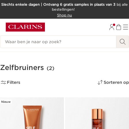
Slechts enkele dagen | Ontvang 6 gratis samples in plaats van 3
bij alle
bestellingen!
DOORGAAN NAAR INHOUD
Shop nu
GA NAAR DE VOETTEKST
Zoekgeschiedenis
Zelfbruiners
(2)
Filters
Sorteren op
Nieuw