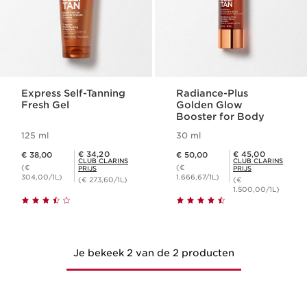
Express Self-Tanning
Radiance-Plus
Fresh Gel
Golden Glow
Booster for Body
125 ml
30 ml
Dit is nu de prijs € 38,00
Dit is nu de prijs € 50,00
Club Clarins Prijs € 34,20
Club Clarins Prijs € 45,00
€ 34,20
€ 45,00
€ 38,00
€ 50,00
CLUB CLARINS
CLUB CLARINS
(€
(€
PRIJS
PRIJS
304,00/1L)
1.666,67/1L)
(€ 273,60/1L)
(€
1.500,00/1L)
Je bekeek 2 van de 2 producten