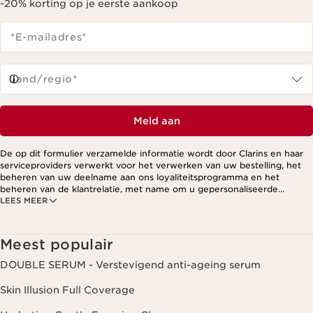
-20% korting op je eerste aankoop
*E-mailadres
*
Land/regio*
Meld aan
De op dit formulier verzamelde informatie wordt door Clarins en haar
serviceproviders verwerkt voor het verwerken van uw bestelling, het
beheren van uw deelname aan ons loyaliteitsprogramma en het
beheren van de klantrelatie, met name om u gepersonaliseerde
LEES MEER
aanbiedingen te kunnen sturen op basis van uw eerdere aankopen en
interesses. Voor meer informatie, zie ons privacybeleid.
Meest populair
DOUBLE SERUM - Verstevigend anti-ageing serum
Skin Illusion Full Coverage