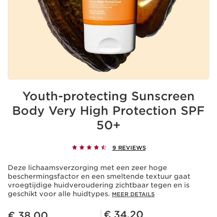
Youth-protecting Sunscreen
Body Very High Protection SPF
50+
9 REVIEWS
Deze lichaamsverzorging met een zeer hoge
beschermingsfactor en een smeltende textuur gaat
vroegtijdige huidveroudering zichtbaar tegen en is
geschikt voor alle huidtypes.
MEER DETAILS
Dit is nu de prijs € 38,00
Club Clarins Prijs € 34,20
€ 34,20
€ 38,00