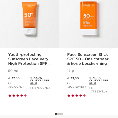
Youth-protecting
Face Sunscreen Stick
Sunscreen Face Very
SPF 50 - Onzichtbaar
High Protection SPF
& hoge bescherming
50+
50 ml
17 g
Dit is nu de prijs € 37,50
Dit is nu de prijs € 33,50
Club Clarins Prijs € 33,75
Club Clarins Prijs € 30,15
€ 33,75
€ 30,15
€ 37,50
€ 33,50
CLUB CLARINS
CLUB CLARINS
(€
(€
PRIJS
PRIJS
750,00/1L)
1.970,59/1kg)
(€ 675,00/1L)
(€
1.773,53/1kg)