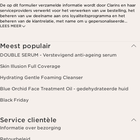
De op dit formulier verzamelde informatie wordt door Clarins en haar
serviceproviders verwerkt voor het verwerken van uw bestelling, het
beheren van uw deelname aan ons loyaliteitsprogramma en het
beheren van de klantrelatie, met name om u gepersonaliseerde
LEES MEER
aanbiedingen te kunnen sturen op basis van uw eerdere aankopen en
interesses. Voor meer informatie, zie ons privacybeleid.
Meest populair
DOUBLE SERUM - Verstevigend anti-ageing serum
Skin Illusion Full Coverage
Hydrating Gentle Foaming Cleanser
Blue Orchid Face Treatment Oil - gedehydrateerde huid
Black Friday
Service clientèle
Informatie over bezorging
Retourbeleid