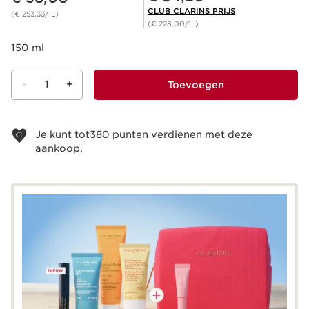
CLUB CLARINS PRIJS
(€ 253,33/1L)
(€ 228,00/1L)
150 ml
-
1
+
Toevoegen
Bekijk je winkelmandje
Je kunt tot
380
punten verdienen met deze
aankoop.