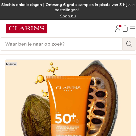
Slechts enkele dagen | Ontvang 6 gratis samples in plaats van 3
bij alle
bestellingen!
DOORGAAN NAAR INHOUD
Shop nu
GA NAAR DE VOETTEKST
Zoekgeschiedenis
Nieuw