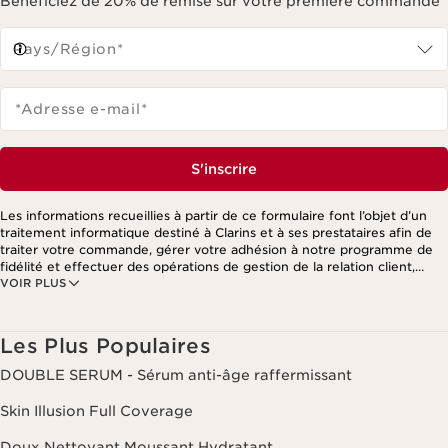
Bénéficiez de 20% de remise sur votre première commande
Pays/Région*
*Adresse e-mail
*
S'inscrire
Les informations recueillies à partir de ce formulaire font l’objet d’un
traitement informatique destiné à Clarins et à ses prestataires afin de
traiter votre commande, gérer votre adhésion à notre programme de
fidélité et effectuer des opérations de gestion de la relation client,
VOIR PLUS
notamment pour vous adresser des offres personnalisées en fonction
de vos précédents achats et intérêts. Pour en savoir plus, veuillez
consulter notre politique de respect de la vie privée.
Les Plus Populaires
DOUBLE SERUM - Sérum anti-âge raffermissant
Skin Illusion Full Coverage
Doux Nettoyant Moussant Hydratant