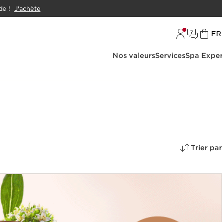
e !
J'achète
L
FR
Nos valeurs
Services
Spa Exper
Trier par