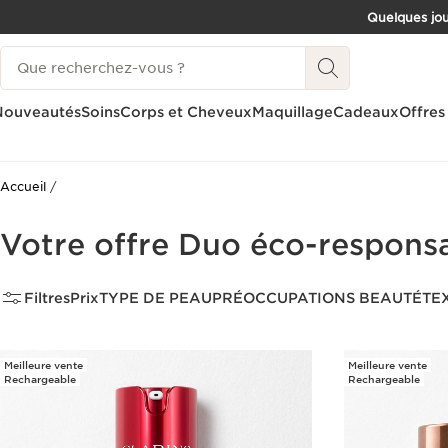
Quelques jou
ALLER AU CONTENU
Historique des recherches
CONSULTER LE PIED DE PAGE
Nouveautés
Soins
Corps et Cheveux
Maquillage
Cadeaux
Offres
Accueil
Votre offre Duo éco-respons
Filtres
Prix
TYPE DE PEAU
PRÉOCCUPATIONS BEAUTÉ
TE
Meilleure vente
Meilleure vente
Rechargeable
Rechargeable