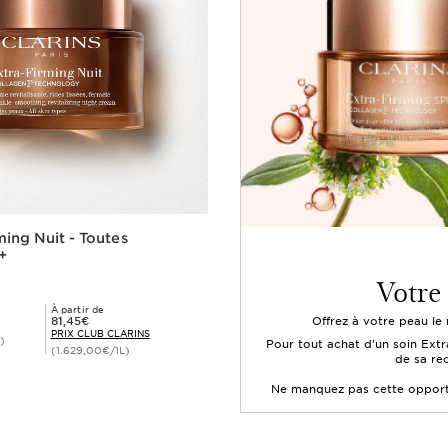
ming Nuit - Toutes
+
Votre
À partir de
Prix Club Clarins 81,45€
81,45€
Offrez à votre peau le 
PRIX CLUB CLARINS
)
Pour tout achat d'un soin Extr
(1.629,00€/1L)
de sa re
Achat rapide
Ne manquez pas cette opport