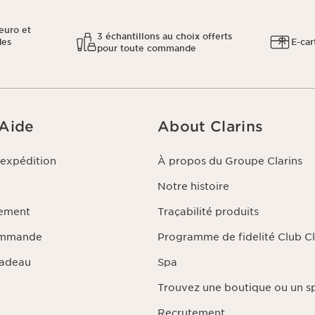
euro et
3 échantillons au choix offerts
des
E-car
pour toute commande
 Aide
About Clarins
'expédition
À propos du Groupe Clarins
Notre histoire
iement
Traçabilité produits
ommande
Programme de fidelité Club Cl
Cadeau
Spa
Trouvez une boutique ou un s
Recrutement