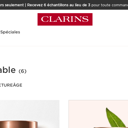
rs seulement | Recevez 6 échantillons au lieu de 3
pour toute command
 Spéciales
able
(6)
XTURE
ÂGE