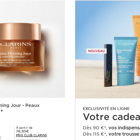
ming Jour - Peaux
EXCLUSIVITÉ EN LIGNE
0+
Votre cadeau
Dès 90 €*,
vos indispens
À partir de
Prix Club Clarins 76,95€
76,95€
Dès 115 €*,
votre trousse 
PRIX CLUB CLARINS
)