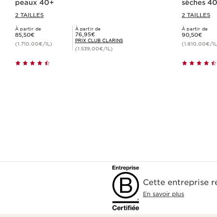
peaux 40+
sèches 4
2 TAILLES
2 TAILLES
À partir de
À partir de
À partir de
Nouveau prix 85,50€
Nouveau prix 90,50€
Prix Club Clarins 76,95€
76,95€
85,50€
90,50€
PRIX CLUB CLARINS
(1.710,00€/1L)
(1.810,00€/1L
(1.539,00€/1L)
Achat rapide
Cette entreprise 
En savoir plus