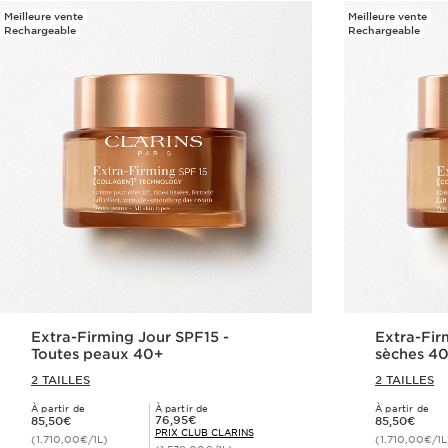
Meilleure vente
Meilleure vente
Rechargeable
Rechargeable
Extra-Firming Jour SPF15 -
Extra-Fir
Toutes peaux 40+
sèches 4
2 TAILLES
2 TAILLES
À partir de
À partir de
À partir de
Nouveau prix 85,50€
Nouveau prix 85,50€
Prix Club Clarins 76,95€
76,95€
85,50€
85,50€
PRIX CLUB CLARINS
(1.710,00€/1L)
(1.710,00€/1L