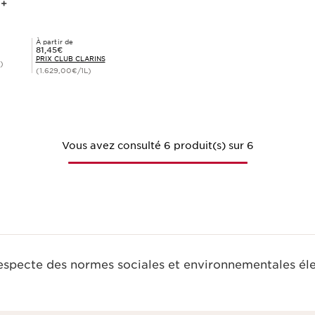
0+
À partir de
Prix Club Clarins 81,45€
81,45€
PRIX CLUB CLARINS
)
(1.629,00€/1L)
Achat rapide
Vous avez consulté 6 produit(s) sur 6
respecte des normes sociales et environnementales él