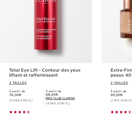
Total Eye Lift - Contour des yeux
Extra-Fir
liftant et raffermissant
peaux 40
2 TAILLES
2 TAILLES
À partir de
À partir de
À partir de
Nouveau prix 76,00€
Nouveau prix 90,50€
Prix Club Clarins 68,40€
68,40€
76,00€
90,50€
PRIX CLUB CLARINS
(5.066,67€/1L)
(1.810,00€/1L
(4.560,00€/1L)
Achat rapide