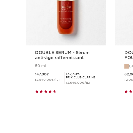
DOUBLE SERUM - Sérum
DO
anti-âge raffermissant
FOU
tein
50 ml
L
Hyb
Nouveau prix 147,00€
Nouveau prix 
Prix Club Clarins 132,30€
132,30€
147,00€
62,0
PRIX CLUB CLARINS
(2.940,00€/1L)
(2.06
(2.646,00€/1L)
Achat rapide