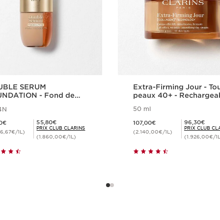
UBLE SERUM
Extra-Firming Jour - To
NDATION - Fond de
peaux 40+ - Rechargea
t Sérum Éclat et
50 ml
4N
ride
62,00€
Nouveau prix 107,00€
Prix Club Clarins 55,80€
Prix Club Clarins 96,30€
55,80€
96,30€
0€
107,00€
PRIX CLUB CLARINS
PRIX CLUB CL
6,67€/1L)
(2.140,00€/1L)
(1.860,00€/1L)
(1.926,00€/1
Achat rapide
Achat rapide