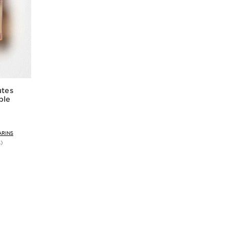
utes
ble
ARINS
L)