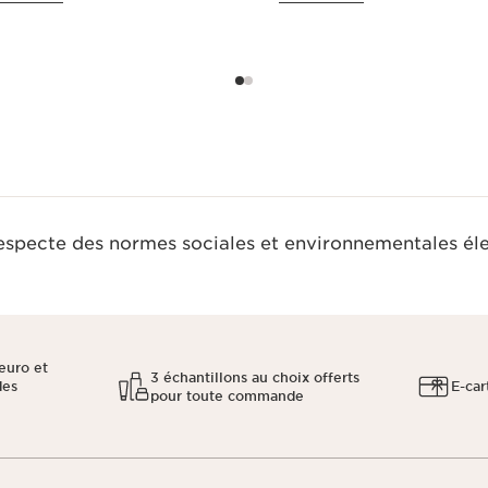
respecte des normes sociales et environnementales él
euro et
3 échantillons au choix offerts
des
E-car
pour toute commande