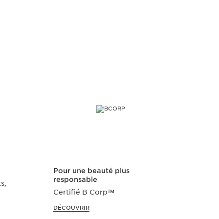
Pour une beauté plus
Dans 
responsable
s,
Déco
Certifié B Corp
ᵀᴹ
ingré
propr
DÉCOUVRIR
EN SA