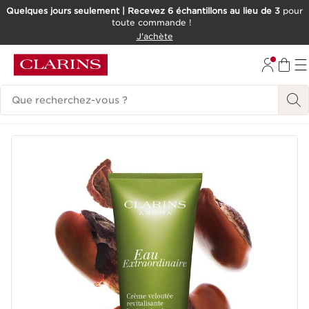
Quelques jours seulement | Recevez 6 échantillons au lieu de 3
pour
toute commande !
ALLER AU CONTENU
J'achète
CONSULTER LE PIED DE PAGE
Historique des recherches