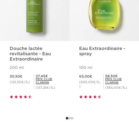
Douche lactée
Eau Extraordinaire -
revitalisante - Eau
spray
Extraordinaire
200 ml
100 ml
Nouveau prix 30,50€
Nouveau prix 65,00€
Prix Club Clarins 27,45€
Prix Club Clarins 58,50€
27,45€
58,50€
30,50€
65,00€
PRIX CLUB
PRIX CLUB
(152,50€/1L)
(650,00€/1L
CLARINS
CLARINS
)
(137,25€/1L)
(585,00€/1L)