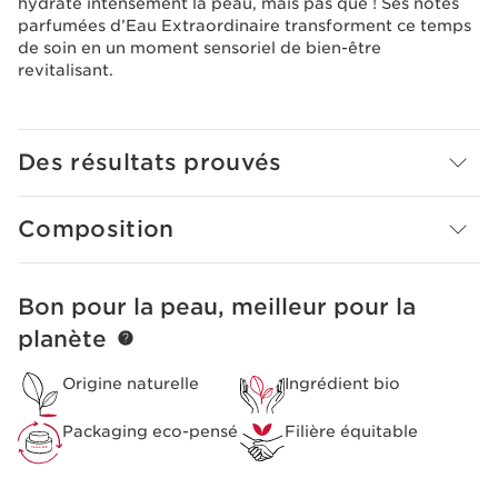
hydrate intensément la peau, mais pas que ! Ses notes
parfumées d’Eau Extraordinaire transforment ce temps
de soin en un moment sensoriel de bien-être
revitalisant.
Des résultats prouvés
Composition
Bon pour la peau, meilleur pour la
ALLER AU CONTENU
planète
Origine naturelle
Ingrédient bio
Packaging eco-pensé
Filière équitable