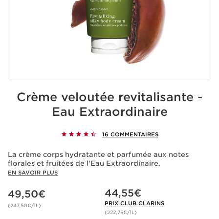
Crème veloutée revitalisante -
Eau Extraordinaire
16 COMMENTAIRES
La crème corps hydratante et parfumée aux notes
florales et fruitées de l'Eau Extraordinaire.
EN SAVOIR PLUS
Nouveau prix 49,50€
Prix Club Clarins 44,55€
44,55€
49,50€
PRIX CLUB CLARINS
(247,50€/1L)
(222,75€/1L)