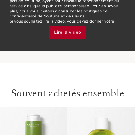
part de Youtube, ayant pour finalité le fonctionnement du
service ainsi que la publicité personnalisée. Pour en savoir
plus, nous vous invitons à consulter les politiques de
confidentialité de
Youtube
et de
Clarins
.
Si vous souhaitez lire la vidéo, vous devez donner votre
accord en cliquant ci-dessous.
Lire la video
Souvent achetés ensemble
ALLER AU CONTENU