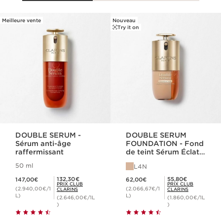
Meilleure vente
Nouveau
ALLER AU CONTENU
Try it on
DOUBLE SERUM -
DOUBLE SERUM
Sérum anti-âge
FOUNDATION - Fond
raffermissant
de teint Sérum Éclat
et Hybride
50 ml
L4N
Nouveau prix 147,00€
Nouveau prix 62,00€
Prix Club Clarins 132,30€
Prix Club Clarins 55,80€
132,30€
55,80€
147,00€
62,00€
PRIX CLUB
PRIX CLUB
(2.940,00€/1
(2.066,67€/1
CLARINS
CLARINS
L)
L)
(2.646,00€/1L
(1.860,00€/1L
)
)