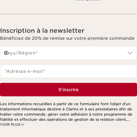
Inscription à la newsletter
Bénéficiez de 20% de remise sur votre première commande
Pays/Région*
*Adresse e-mail
*
S'inscrire
Les informations recueillies à partir de ce formulaire font l’objet d’un
traitement informatique destiné à Clarins et à ses prestataires afin de
traiter votre commande, gérer votre adhésion à notre programme de
fidélité et effectuer des opérations de gestion de la relation client,
VOIR PLUS
notamment pour vous adresser des offres personnalisées en fonction
de vos précédents achats et intérêts. Pour en savoir plus, veuillez
consulter notre politique de respect de la vie privée.