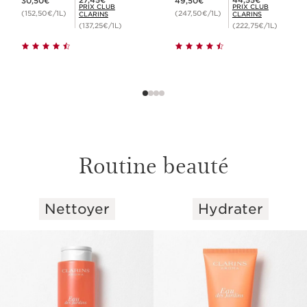
30,50€
49,50€
PRIX CLUB
PRIX CLUB
(152,50€/1L)
(247,50€/1L)
CLARINS
CLARINS
(137,25€/1L)
(222,75€/1L)
Routine beauté
Nettoyer
Hydrater
ALLER AU CONTENU