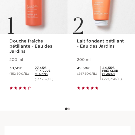
1
2
Douche fraîche
Lait fondant pétillant
pétillante - Eau des
- Eau des Jardins
Jardins
200 ml
200 ml
Nouveau prix 30,50€
Nouveau prix 49,50€
Prix Club Clarins 27,45€
Prix Club Clarins 44,55€
27,45€
44,55€
30,50€
49,50€
PRIX CLUB
PRIX CLUB
(152,50€/1L)
(247,50€/1L)
CLARINS
CLARINS
(137,25€/1L)
(222,75€/1L)