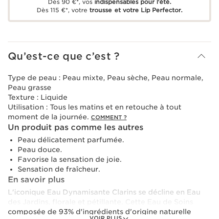
Dès 90 €*, vos
indispensables pour l'été.
Dès 115 €*, votre
trousse et votre Lip Perfector.
Qu’est-ce que c’est ?
Type de peau :
Peau mixte, Peau sèche, Peau normale,
Peau grasse
Texture :
Liquide
Utilisation :
Tous les matins et en retouche à tout
moment de la journée.
COMMENT ?
Un produit pas comme les autres
Peau délicatement parfumée.
Peau douce.
Favorise la sensation de joie.
Sensation de fraîcheur.
En savoir plus
L'iconique Eau Dynamisante Clarins se décline en Eau
des Jardins, florale et pétillante. Cette Eau de Soins
composée de 93% d'ingrédients d'origine naturelle
VOIR PLUS