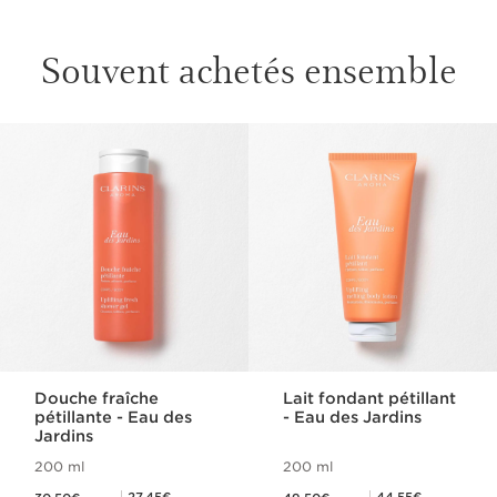
Souvent achetés ensemble
ALLER AU CONTENU
Douche fraîche
Lait fondant pétillant
pétillante - Eau des
- Eau des Jardins
Jardins
200 ml
200 ml
Nouveau prix 30,50€
Nouveau prix 49,50€
Prix Club Clarins 27,45€
Prix Club Clarins 44,55€
27,45€
44,55€