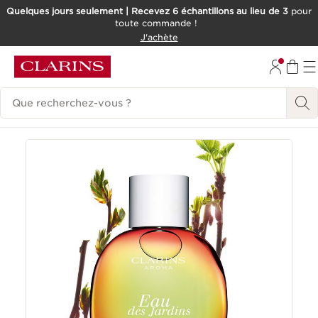
Quelques jours seulement | Recevez 6 échantillons au lieu de 3
pour
toute commande !
ALLER AU CONTENU
J'achète
CONSULTER LE PIED DE PAGE
Historique des recherches