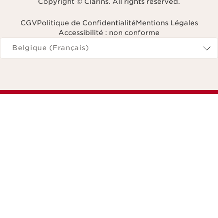
Copyright © Clarins. All rights reserved.
CGV
Politique de Confidentialité
Mentions Légales
Accessibilité : non conforme
Naviguer vers
Belgique (Français)