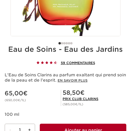
Eau de Soins - Eau des Jardins
59 COMMENTAIRES
L'Eau de Soins Clarins au parfum exaltant qui prend soin
de la peau et de l'esprit.
EN SAVOIR PLUS
Nouveau prix 65,00€
Prix Club Clarins 58,50€
58,50€
65,00€
PRIX CLUB CLARINS
(650,00€/1L)
(585,00€/1L)
100 ml
-
1
+
Ajouter au panier