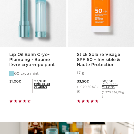
Lip Oil Balm Cryo-
Stick Solaire Visage
Plumping - Baume
SPF 50 – Invisible &
lèvre cryo-repulpant
Haute Protection
17 g
00 cryo mint
Nouveau prix 31,00€
Nouveau prix 33,50€
Prix Club Clarins 27,90€
Prix Club Clarins 30,15€
27,90€
30,15€
31,00€
33,50€
PRIX CLUB
PRIX CLUB
(1.970,59€/1k
CLARINS
CLARINS
g)
(1.773,53€/1kg
)