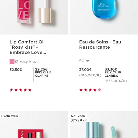
Lip Comfort Oil
Eau de Soins - Eau
"Rosy kiss" -
Ressourçante
Embrace Love
Collection
50 ml
31 rosy kiss
Nouveau prix 32,50€
Nouveau prix 37,00€
Prix Club Clarins 29,25€
Prix Club Clarins 33,30€
29,25€
33,30€
32,50€
37,00€
PRIX CLUB
PRIX CLUB
(740,00€/1L)
CLARINS
CLARINS
(666,00€/1L)
Exclu web
Nouveau
Try it on