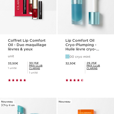
Coffret Lip Comfort
Lip Comfort Oil
Oil - Duo maquillage
Cryo-Plumping -
lèvres & yeux
Huile lèvre cryo-
repulpante
unit
00 cryo mint
Nouveau prix 33,50€
Nouveau prix 32,50€
Prix Club Clarins 30,15€
Prix Club Clarins 29,25€
30,15€
29,25€
33,50€
32,50€
PRIX CLUB
PRIX CLUB
1 unité
CLARINS
CLARINS
1 unité
Nouveau
Nouveau
Try it on