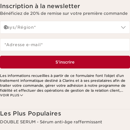
Inscription à la newsletter
Bénéficiez de 20% de remise sur votre première commande
Pays/Région*
*Adresse e-mail
*
S'inscrire
Les informations recueillies à partir de ce formulaire font l’objet d’un
traitement informatique destiné à Clarins et à ses prestataires afin de
traiter votre commande, gérer votre adhésion à notre programme de
fidélité et effectuer des opérations de gestion de la relation client,
VOIR PLUS
notamment pour vous adresser des offres personnalisées en fonction
de vos précédents achats et intérêts. Pour en savoir plus, veuillez
consulter notre politique de respect de la vie privée.
Les Plus Populaires
DOUBLE SERUM - Sérum anti-âge raffermissant