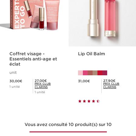
Coffret visage -
Lip Oil Balm
Essentiels anti-age et
éclat
unit
Nouveau prix 30,00€
Nouveau prix 31,00€
Prix Club Clarins 27,00€
Prix Club Clarins 27,90€
27,00€
27,90€
30,00€
31,00€
PRIX CLUB
PRIX CLUB
1 unité
CLARINS
CLARINS
1 unité
Vous avez consulté 10 produit(s) sur 10