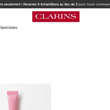
rs seulement | Recevez 6 échantillons au lieu de 3
pour toute command
 Spéciales