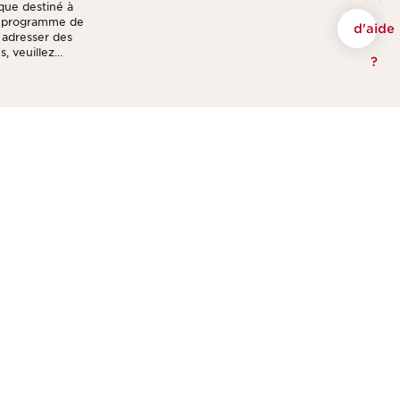
ique destiné à
re programme de
d'aide
s adresser des
, veuillez
?
Nous contacter
Envoyer un message
Chat avec le service client
Du lundi au vendredi
9h00 - 18h00
arins
pa