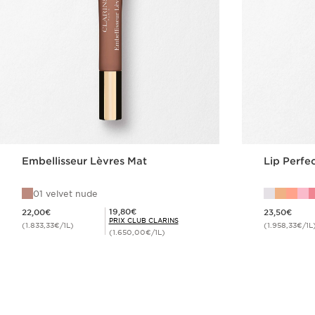
Embellisseur Lèvres Mat
Lip Perfe
01 velvet nude
Nouveau prix 22,00€
Nouveau prix 23,50€
Prix Club Clarins 19,80€
19,80€
22,00€
23,50€
PRIX CLUB CLARINS
(1.833,33€/1L)
(1.958,33€/1L
(1.650,00€/1L)
Achat rapide