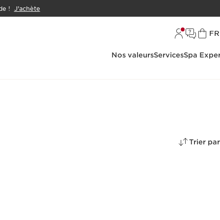
e !
J'achète
L
FR
Nos valeurs
Services
Spa Exper
Trier par