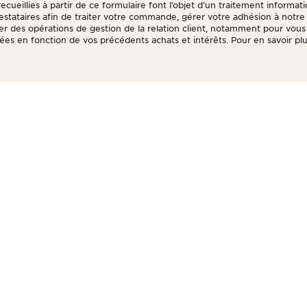
ecueillies à partir de ce formulaire font l’objet d’un traitement informat
prestataires afin de traiter votre commande, gérer votre adhésion à not
tuer des opérations de gestion de la relation client, notamment pour vou
ées en fonction de vos précédents achats et intérêts. Pour en savoir plus
litique de respect de la vie privée.
 Aide
About Clarins
'expédition
À propos du Groupe Clarins
Notre histoire
iement
Traçabilité produits
ommande
Programme de fidelité Club Cl
Cadeau
Spa
Trouvez une boutique ou un s
Recrutement