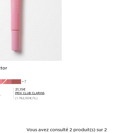
ctor
7
Prix Club Clarins 21,15€
21,15€
PRIX CLUB CLARINS
)
(1.762,50€/1L)
Achat rapide
Vous avez consulté 2 produit(s) sur 2