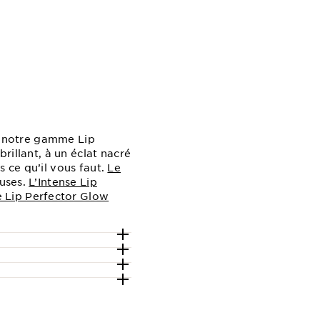
 de notre gamme
Lip
rillant, à un éclat nacré
 ce qu’il vous faut.
Le
euses.
L’Intense Lip
e Lip Perfector Glow