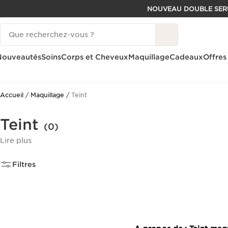
NOUVEAU DOUBLE SER
ALLER AU CONTENU
Historique des recherches
CONSULTER LE PIED DE PAGE
Nouveautés
Soins
Corps et Cheveux
Maquillage
Cadeaux
Offres
Accueil
Maquillage
Teint
Teint
(0)
Lire plus
Filtres