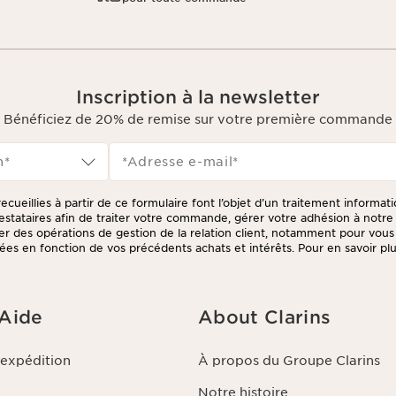
Inscription à la newsletter
Bénéficiez de 20% de remise sur votre première commande
n*
*Adresse e-mail
*
ecueillies à partir de ce formulaire font l’objet d’un traitement informat
prestataires afin de traiter votre commande, gérer votre adhésion à not
tuer des opérations de gestion de la relation client, notamment pour vou
ées en fonction de vos précédents achats et intérêts. Pour en savoir plus
litique de respect de la vie privée.
 Aide
About Clarins
'expédition
À propos du Groupe Clarins
Notre histoire