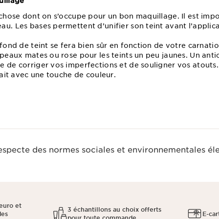
uillage
e chose dont on s’occupe pour un bon maquillage. Il est imp
au. Les bases permettent d’unifier son teint avant l’appli
 fond de teint se fera bien sûr en fonction de votre carnati
 peaux mates ou rose pour les teints un peu jaunes. Un ant
 de corriger vos imperfections et de souligner vos atouts. 
rfait avec une touche de couleur.
respecte des normes sociales et environnementales él
euro et
3 échantillons au choix offerts
des
E-car
pour toute commande