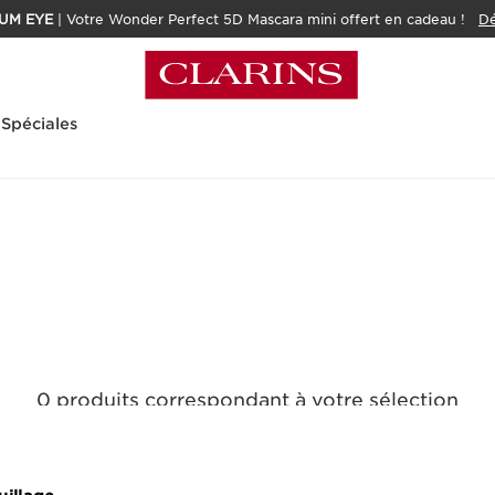
UM EYE
| Votre Wonder Perfect 5D Mascara mini offert en cadeau !
Dé
 Spéciales
0 produits correspondant à votre sélection
Réinitialiser tous les filtres