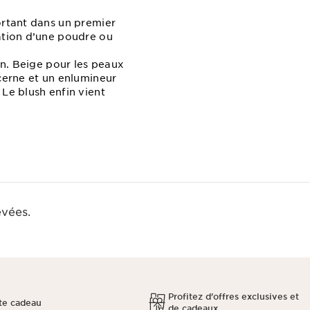
ortant dans un premier
cation d’une poudre ou
on. Beige pour les peaux
icerne et un enlumineur
Le blush enfin vient
evées.
Profitez d'offres exclusives et
te cadeau
de cadeaux