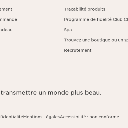
iement
Traçabilité produits
ommande
Programme de fidelité Club Cl
Cadeau
Spa
Trouvez une boutique ou un s
Recrutement
e, transmettre un monde plus beau.
fidentialité
Mentions Légales
Accessibilité : non conforme