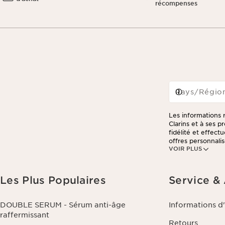
récompenses
Pays/Régio
Les informations r
Clarins et à ses 
fidélité et effec
offres personnalis
VOIR PLUS
consulter notre po
Les Plus Populaires
Service &
DOUBLE SERUM - Sérum anti-âge
Informations d
raffermissant
Retours