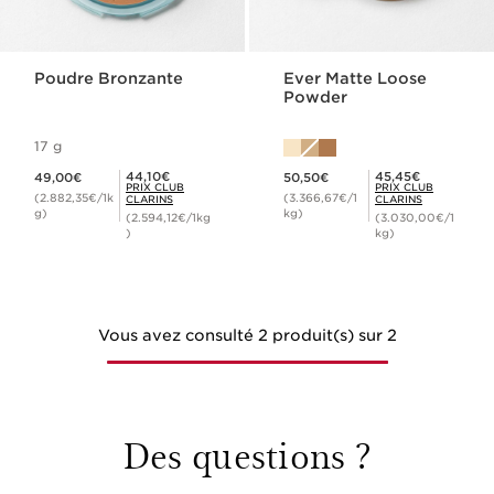
Poudre Bronzante
Ever Matte Loose
Powder
17 g
Nouveau prix 49,00€
Nouveau prix 50,50€
Prix Club Clarins 44,10€
Prix Club Clarins 45,45€
44,10€
45,45€
49,00€
50,50€
PRIX CLUB
PRIX CLUB
(2.882,35€/1k
(3.366,67€/1
CLARINS
CLARINS
g)
kg)
(2.594,12€/1kg
(3.030,00€/1
)
kg)
Vous avez consulté 2 produit(s) sur 2
Des questions ?