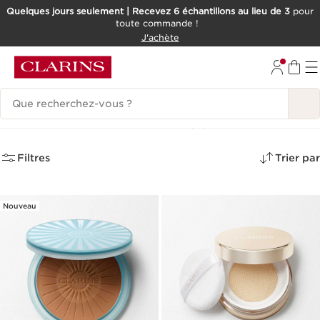
Quelques jours seulement | Recevez 6 échantillons au lieu de 3
pour
toute commande !
ALLER AU CONTENU
J'achète
CONSULTER LE PIED DE PAGE
Historique des recherches
Poudres matifiantes
(2)
Filtres
Trier par
Nouveau