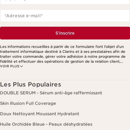
*Adresse e-mail
*
S'inscrire
Les informations recueillies à partir de ce formulaire font l’objet d’un
traitement informatique destiné à Clarins et à ses prestataires afin de
traiter votre commande, gérer votre adhésion à notre programme de
fidélité et effectuer des opérations de gestion de la relation client,
VOIR PLUS
notamment pour vous adresser des offres personnalisées en fonction
de vos précédents achats et intérêts. Pour en savoir plus, veuillez
consulter notre politique de respect de la vie privée.
Les Plus Populaires
DOUBLE SERUM - Sérum anti-âge raffermissant
Skin Illusion Full Coverage
Doux Nettoyant Moussant Hydratant
Huile Orchidée Bleue - Peaux déshydratées