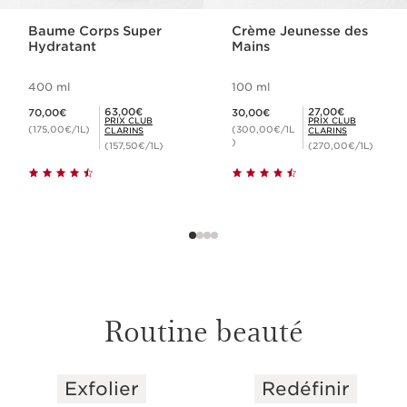
Baume Corps Super
Crème Jeunesse des
Hydratant
Mains
400 ml
100 ml
Nouveau prix 70,00€
Nouveau prix 30,00€
Prix Club Clarins 63,00€
Prix Club Clarins 27,00€
63,00€
27,00€
70,00€
30,00€
PRIX CLUB
PRIX CLUB
(175,00€/1L)
(300,00€/1L
CLARINS
CLARINS
)
(157,50€/1L)
(270,00€/1L)
Routine beauté
Exfolier
Redéfinir
ALLER AU CONTENU