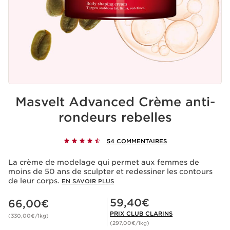
Masvelt Advanced Crème anti-
rondeurs rebelles
54 COMMENTAIRES
La crème de modelage qui permet aux femmes de
moins de 50 ans de sculpter et redessiner les contours
de leur corps.
EN SAVOIR PLUS
Nouveau prix 66,00€
Prix Club Clarins 59,40€
59,40€
66,00€
PRIX CLUB CLARINS
(330,00€/1kg)
(297,00€/1kg)