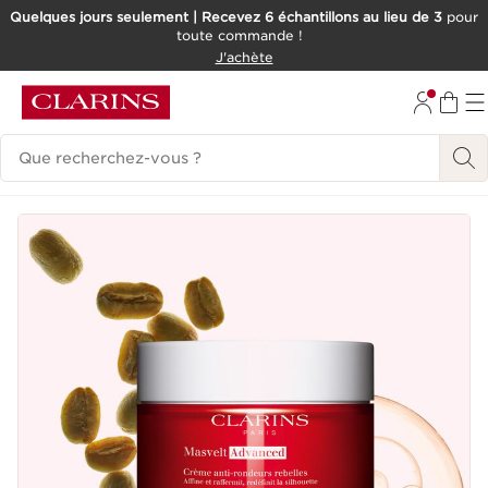
Quelques jours seulement | Recevez 6 échantillons au lieu de 3
pour
toute commande !
ALLER AU CONTENU
J'achète
CONSULTER LE PIED DE PAGE
Historique des recherches