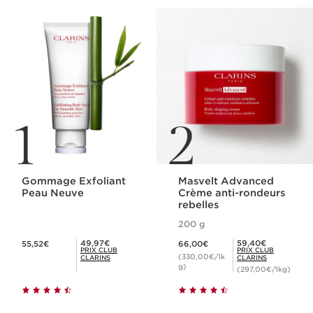
1
2
Gommage Exfoliant
Masvelt Advanced
Peau Neuve
Crème anti-rondeurs
rebelles
200 g
Nouveau prix 55,52€
Nouveau prix 66,00€
Prix Club Clarins 49,97€
Prix Club Clarins 59,40€
49,97€
59,40€
55,52€
66,00€
PRIX CLUB
PRIX CLUB
(330,00€/1k
CLARINS
CLARINS
g)
(297,00€/1kg)