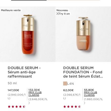
Meilleure vente
Nouveau
ALLER AU CONTENU
Try it on
DOUBLE SERUM -
DOUBLE SERUM
Sérum anti-âge
FOUNDATION - Fond
raffermissant
de teint Sérum Éclat
et Hybride
50 ml
L4N
Nouveau prix 147,00€
Nouveau prix 62,00€
Prix Club Clarins 132,30€
Prix Club Clarins 55,80€
132,30€
55,80€
147,00€
62,00€
PRIX CLUB
PRIX CLUB
(2.940,00€/1
(2.066,67€/1
CLARINS
CLARINS
L)
L)
(2.646,00€/1L
(1.860,00€/1L
)
)