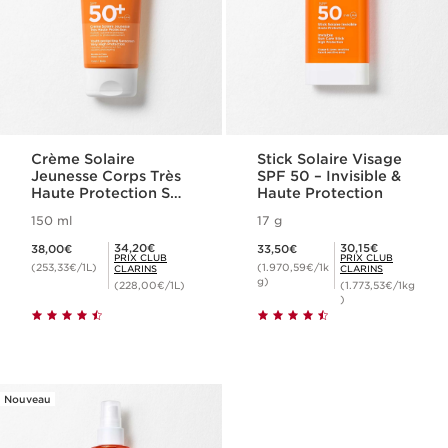
Crème Solaire
Stick Solaire Visage
Jeunesse Corps Très
SPF 50 – Invisible &
Haute Protection SPF
Haute Protection
50+
150 ml
17 g
Nouveau prix 38,00€
Nouveau prix 33,50€
Prix Club Clarins 34,20€
Prix Club Clarins 30,15€
34,20€
30,15€
38,00€
33,50€
PRIX CLUB
PRIX CLUB
(253,33€/1L)
(1.970,59€/1k
CLARINS
CLARINS
g)
(228,00€/1L)
(1.773,53€/1kg
)
Nouveau