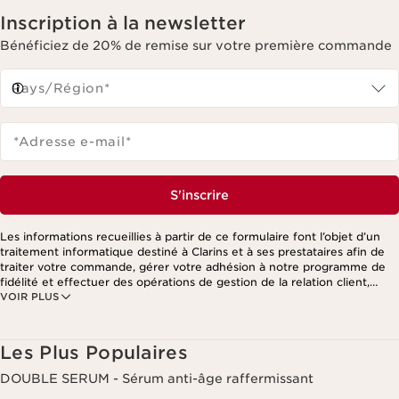
Inscription à la newsletter
Bénéficiez de 20% de remise sur votre première commande
Pays/Région*
*Adresse e-mail
*
S'inscrire
Les informations recueillies à partir de ce formulaire font l’objet d’un
traitement informatique destiné à Clarins et à ses prestataires afin de
traiter votre commande, gérer votre adhésion à notre programme de
fidélité et effectuer des opérations de gestion de la relation client,
VOIR PLUS
notamment pour vous adresser des offres personnalisées en fonction
de vos précédents achats et intérêts. Pour en savoir plus, veuillez
consulter notre politique de respect de la vie privée.
Les Plus Populaires
DOUBLE SERUM - Sérum anti-âge raffermissant