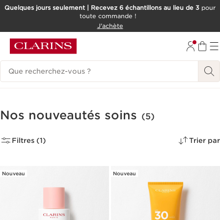
Quelques jours seulement | Recevez 6 échantillons au lieu de 3
pour
toute commande !
ALLER AU CONTENU
J'achète
CONSULTER LE PIED DE PAGE
Historique des recherches
Nos nouveautés soins
(5)
Filtres (1)
Trier par
Nouveau
Nouveau