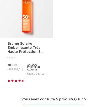
Brume Solaire
Embellissante Très
Haute Protection SPF
50+
150 ml
Nouveau prix 38,00€
Prix Club Clarins 34,20€
34,20€
38,00€
PRIX CLUB
(253,33€/1L)
CLARINS
(228,00€/1L)
Vous avez consulté 5 produit(s) sur 5