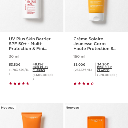
UV Plus Skin Barrier
Crème Solaire
SPF 50+ - Multi-
Jeunesse Corps
Protection & Fini
Haute Protection SPF
Invisible
30
30 ml
150 ml
Nouveau prix 53,50€
Nouveau prix 38,00€
Prix Club Clarins 48,15€
Prix Club Clarins 34,20€
48,15€
34,20€
53,50€
38,00€
PRIX CLUB
PRIX CLUB
(1.783,33€/1L
(253,33€/1L)
CLARINS
CLARINS
)
(1.605,00€/1L
(228,00€/1L)
)
Nouveau
Nouveau