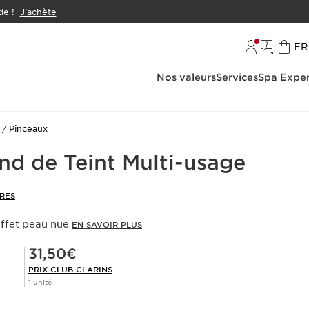
e !
J'achète
L
FR
Nos valeurs
Services
Spa Exper
Pinceaux
nd de Teint Multi-usage
RES
 effet peau nue
EN SAVOIR PLUS
Prix Club Clarins 31,50€
31,50€
PRIX CLUB CLARINS
1 unité