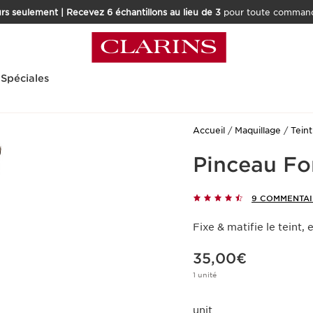
rs seulement | Recevez 6 échantillons au lieu de 3
pour toute command
 Spéciales
Accueil
Maquillage
Teint
Pinceau Fo
9 COMMENTAI
Fixe & matifie le teint,
Nouveau prix 35,00€
35,00€
1 unité
unit