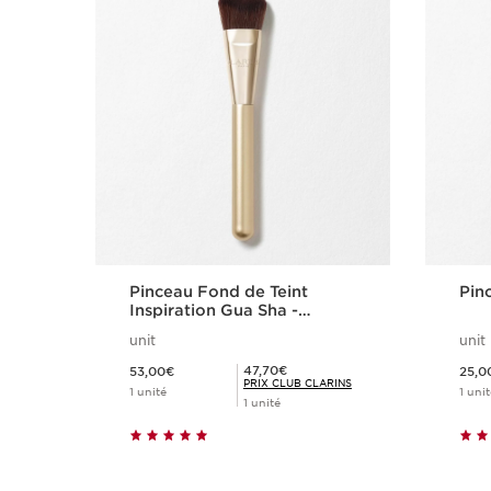
Pinceau Fond de Teint
Pin
Inspiration Gua Sha -
Couvrance homogène et
unit
unit
effet liftant
Nouveau prix 53,00€
Nouveau prix 2
Prix Club Clarins 47,70€
47,70€
53,00€
25,0
PRIX CLUB CLARINS
1 unité
1 unit
1 unité
Achat rapide