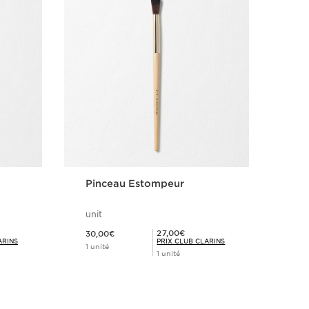
Pinceau Estompeur
Pin
unit
uni
Nouveau prix 30,00€
Nouveau pri
Prix Club Clarins 27,00€
27,00€
30,00€
34,
ARINS
PRIX CLUB CLARINS
1 unité
1 un
1 unité
Achat rapide