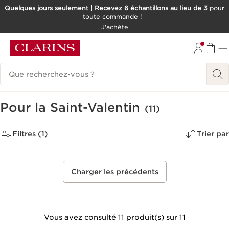
Quelques jours seulement | Recevez 6 échantillons au lieu de 3
pour
toute commande !
ALLER AU CONTENU
J'achète
CONSULTER LE PIED DE PAGE
Historique des recherches
Pour la Saint-Valentin
(11)
Filtres (1)
Trier par
Charger les précédents
Vous avez consulté 11 produit(s) sur 11