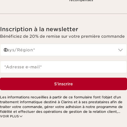
Inscription à la newsletter
Bénéficiez de 20% de remise sur votre première commande
Pays/Région*
*Adresse e-mail
*
S'inscrire
Les informations recueillies à partir de ce formulaire font l’objet d’un
traitement informatique destiné à Clarins et à ses prestataires afin de
traiter votre commande, gérer votre adhésion à notre programme de
fidélité et effectuer des opérations de gestion de la relation client,
VOIR PLUS
notamment pour vous adresser des offres personnalisées en fonction
de vos précédents achats et intérêts. Pour en savoir plus, veuillez
consulter notre politique de respect de la vie privée.