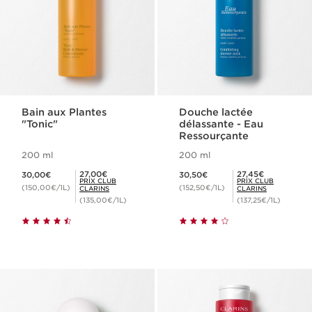
Bain aux Plantes
Douche lactée
"Tonic"
délassante - Eau
Ressourçante
200 ml
200 ml
Nouveau prix 30,00€
Nouveau prix 30,50€
Prix Club Clarins 27,00€
Prix Club Clarins 27,45€
27,00€
27,45€
30,00€
30,50€
PRIX CLUB
PRIX CLUB
(150,00€/1L)
(152,50€/1L)
CLARINS
CLARINS
(135,00€/1L)
(137,25€/1L)