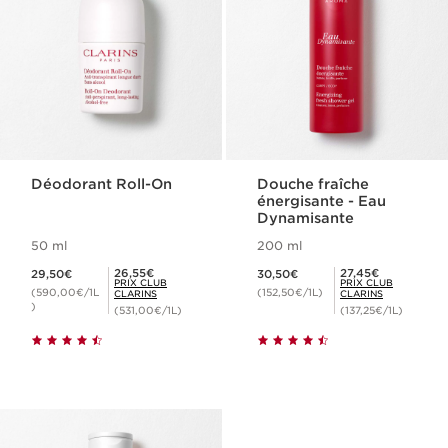
Déodorant Roll-On
Douche fraîche
énergisante - Eau
Dynamisante
50 ml
200 ml
Nouveau prix 29,50€
Nouveau prix 30,50€
Prix Club Clarins 26,55€
Prix Club Clarins 27,45€
26,55€
27,45€
29,50€
30,50€
PRIX CLUB
PRIX CLUB
(590,00€/1L
(152,50€/1L)
CLARINS
CLARINS
)
(531,00€/1L)
(137,25€/1L)