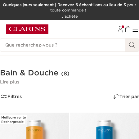
Quelques jours seulement | Recevez 6 échantillons au lieu de 3
pour
toute commande !
ALLER AU CONTENU
J'achète
CONSULTER LE PIED DE PAGE
Historique des recherches
Bain & Douche
(8)
Lire plus
Filtres
Trier par
Meilleure vente
Rechargeable