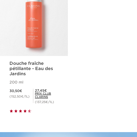
Douche fraîche
pétillante - Eau des
Jardins
200 ml
Nouveau prix 30,50€
Prix Club Clarins 27,45€
27,45€
30,50€
PRIX CLUB
(152,50€/1L)
CLARINS
(137,25€/1L)