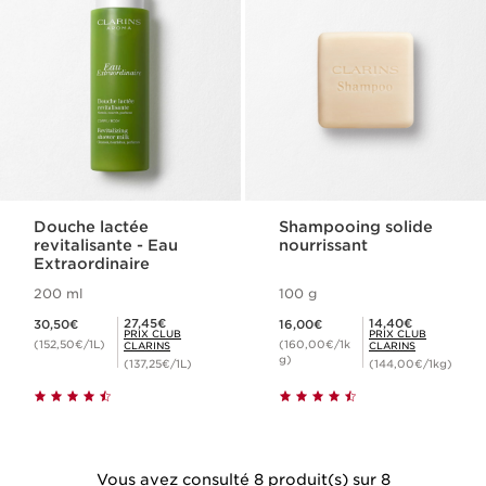
Douche lactée
Shampooing solide
revitalisante - Eau
nourrissant
Extraordinaire
200 ml
100 g
Nouveau prix 30,50€
Nouveau prix 16,00€
Prix Club Clarins 27,45€
Prix Club Clarins 14,40€
27,45€
14,40€
30,50€
16,00€
PRIX CLUB
PRIX CLUB
(152,50€/1L)
(160,00€/1k
CLARINS
CLARINS
g)
(137,25€/1L)
(144,00€/1kg)
Vous avez consulté 8 produit(s) sur 8