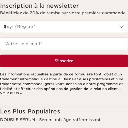
Inscription à la newsletter
Bénéficiez de 20% de remise sur votre première commande
Pays/Région*
*Adresse e-mail
*
S'inscrire
Les informations recueillies à partir de ce formulaire font l’objet d’un
traitement informatique destiné à Clarins et à ses prestataires afin de
traiter votre commande, gérer votre adhésion à notre programme de
fidélité et effectuer des opérations de gestion de la relation client,
VOIR PLUS
notamment pour vous adresser des offres personnalisées en fonction
de vos précédents achats et intérêts. Pour en savoir plus, veuillez
consulter notre politique de respect de la vie privée.
Les Plus Populaires
DOUBLE SERUM - Sérum anti-âge raffermissant