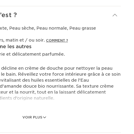
’est ?
xte, Peau sèche, Peau normale, Peau grasse
rs, matin et / ou soir.
COMMENT ?
e les autres
rie et délicatement parfumée.
e décline en crème de douche pour nettoyer la peau
le bain. Réveillez votre force intérieure grâce à ce soin
vitalisant des huiles essentielles de l’Eau
e d’amande douce bio nourrissante. Sa texture crème
ur et la nourrit, tout en la laissant délicatement
ents d’origine naturelle.
VOIR PLUS
n huile d’amande douce bio pour hydrater la peau tout