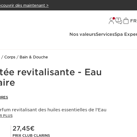
couvrir dès maintenant >
L
FR
Nos valeurs
Services
Spa Exper
Corps
Bain & Douche
ée revitalisante - Eau
aire
IRES
um revitalisant des huiles essentielles de l’Eau
R PLUS
Prix Club Clarins 27,45€
27,45€
PRIX CLUB CLARINS