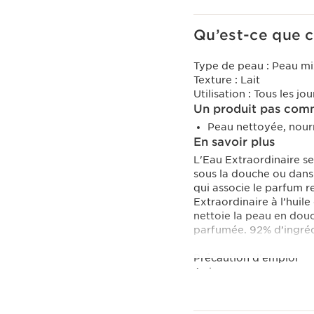
Qu’est-ce que c
Type de peau :
Peau mi
Texture :
Lait
Utilisation :
Tous les jou
Un produit pas comm
Peau nettoyée, nour
En savoir plus
L'Eau Extraordinaire s
sous la douche ou dans 
qui associe le parfum re
Extraordinaire à l’huil
nettoie la peau en douce
parfumée. 92% d’ingrédi
Précaution d'emploi
A rincer.
Innovation
Une formule enrichie e