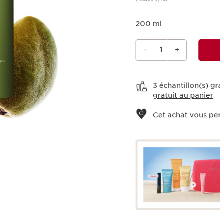
200 ml
-
1
+
Voir le panier
3 échantillon(s) g
gratuit au panier
Cet achat vous pe