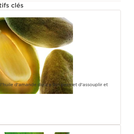
ifs clés
U
 l’huile d’amande douce bio permet d’assouplir et