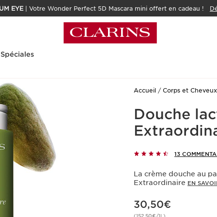
UM EYE
| Votre Wonder Perfect 5D Mascara mini offert en cadeau !
Dé
 Spéciales
Accueil
Corps et Cheveux
Douche lact
Extraordin
13 COMMENTA
La crème douche au parf
Extraordinaire
EN SAVOI
Nouveau prix 30,50€
30,50€
(152,50€/1L)