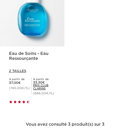
Eau de Soins - Eau
Ressourçante
2 TAILLES
À partir de
À partir de
Nouveau prix 37,00€
Prix Club Clarins 33,30€
33,30€
37,00€
PRIX CLUB
(740,00€/1L)
CLARINS
(666,00€/1L)
Vous avez consulté 3 produit(s) sur 3