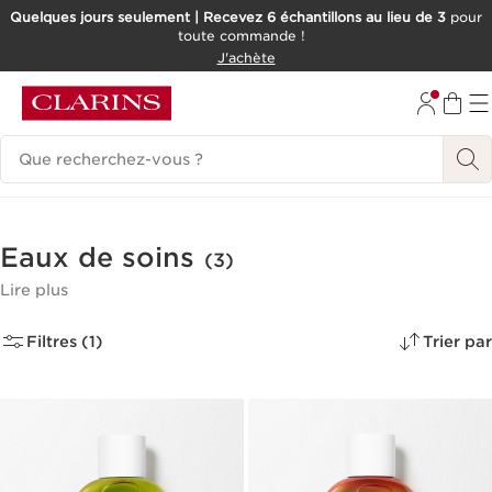
Quelques jours seulement | Recevez 6 échantillons au lieu de 3
pour
toute commande !
ALLER AU CONTENU
J'achète
CONSULTER LE PIED DE PAGE
Historique des recherches
Eaux de soins
(3)
Lire plus
Filtres (1)
Trier par