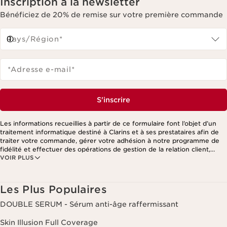
Inscription à la newsletter
Bénéficiez de 20% de remise sur votre première commande
Pays/Région*
*Adresse e-mail
*
S'inscrire
Les informations recueillies à partir de ce formulaire font l’objet d’un
traitement informatique destiné à Clarins et à ses prestataires afin de
traiter votre commande, gérer votre adhésion à notre programme de
fidélité et effectuer des opérations de gestion de la relation client,
VOIR PLUS
notamment pour vous adresser des offres personnalisées en fonction
de vos précédents achats et intérêts. Pour en savoir plus, veuillez
consulter notre politique de respect de la vie privée.
Les Plus Populaires
DOUBLE SERUM - Sérum anti-âge raffermissant
Skin Illusion Full Coverage