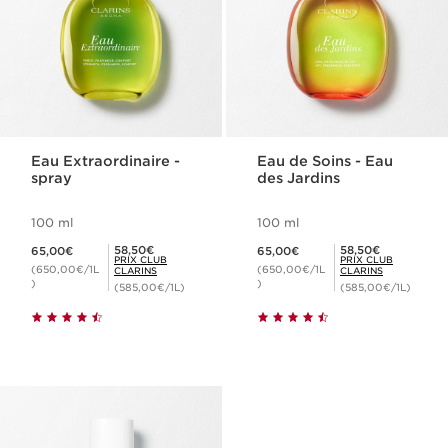
Eau Extraordinaire -
Eau de Soins - Eau
spray
des Jardins
100 ml
100 ml
Nouveau prix 65,00€
Nouveau prix 65,00€
Prix Club Clarins 58,50€
Prix Club Clarins 58,50€
58,50€
58,50€
65,00€
65,00€
PRIX CLUB
PRIX CLUB
(650,00€/1L
(650,00€/1L
CLARINS
CLARINS
)
)
(585,00€/1L)
(585,00€/1L)