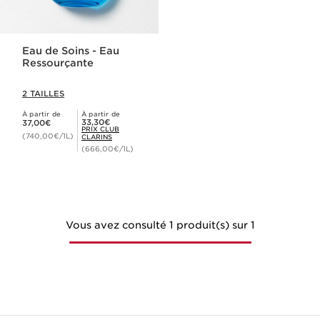
Eau de Soins - Eau
Ressourçante
2 TAILLES
À partir de
À partir de
Nouveau prix 37,00€
Prix Club Clarins 33,30€
33,30€
37,00€
PRIX CLUB
(740,00€/1L)
CLARINS
(666,00€/1L)
Vous avez consulté 1 produit(s) sur 1