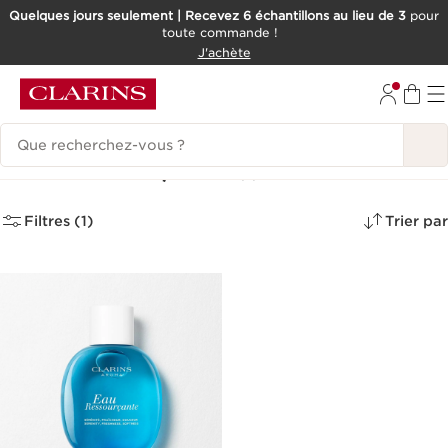
Quelques jours seulement | Recevez 6 échantillons au lieu de 3
pour
toute commande !
ALLER AU CONTENU
J'achète
CONSULTER LE PIED DE PAGE
Historique des recherches
Eau Ressourçante
(1)
Filtres (1)
Trier par