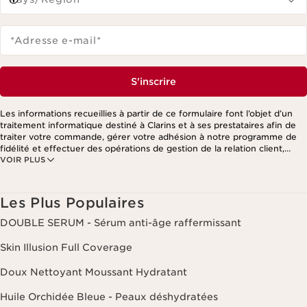
*Adresse e-mail
*
S'inscrire
Les informations recueillies à partir de ce formulaire font l’objet d’un
traitement informatique destiné à Clarins et à ses prestataires afin de
traiter votre commande, gérer votre adhésion à notre programme de
fidélité et effectuer des opérations de gestion de la relation client,
VOIR PLUS
notamment pour vous adresser des offres personnalisées en fonction
de vos précédents achats et intérêts. Pour en savoir plus, veuillez
consulter notre politique de respect de la vie privée.
Les Plus Populaires
DOUBLE SERUM - Sérum anti-âge raffermissant
Skin Illusion Full Coverage
Doux Nettoyant Moussant Hydratant
Huile Orchidée Bleue - Peaux déshydratées