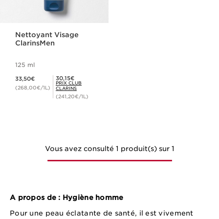
Nettoyant Visage
ClarinsMen
125 ml
Nouveau prix 33,50€
Prix Club Clarins 30,15€
30,15€
33,50€
PRIX CLUB
(268,00€/1L)
CLARINS
(241,20€/1L)
Vous avez consulté 1 produit(s) sur 1
A propos de : Hygiène homme
Pour une peau éclatante de santé, il est vivement