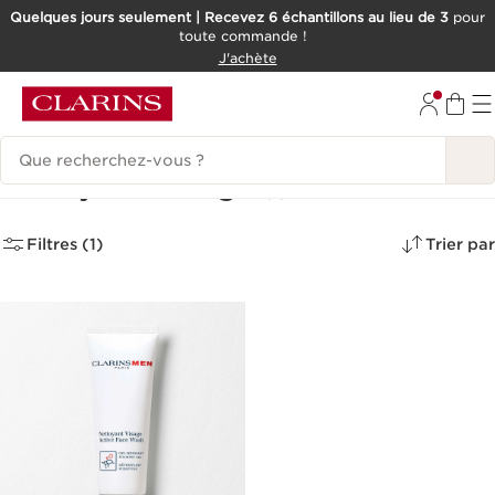
Quelques jours seulement | Recevez 6 échantillons au lieu de 3
pour
toute commande !
ALLER AU CONTENU
J'achète
CONSULTER LE PIED DE PAGE
Historique des recherches
Nettoyants visage
(1)
Filtres (1)
Trier par