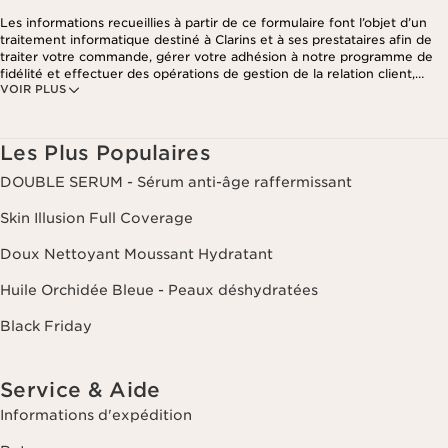
Les informations recueillies à partir de ce formulaire font l’objet d’un
traitement informatique destiné à Clarins et à ses prestataires afin de
traiter votre commande, gérer votre adhésion à notre programme de
fidélité et effectuer des opérations de gestion de la relation client,
VOIR PLUS
notamment pour vous adresser des offres personnalisées en fonction
de vos précédents achats et intérêts. Pour en savoir plus, veuillez
consulter notre politique de respect de la vie privée.
Les Plus Populaires
DOUBLE SERUM - Sérum anti-âge raffermissant
Skin Illusion Full Coverage
Doux Nettoyant Moussant Hydratant
Huile Orchidée Bleue - Peaux déshydratées
Black Friday
Service & Aide
Informations d'expédition