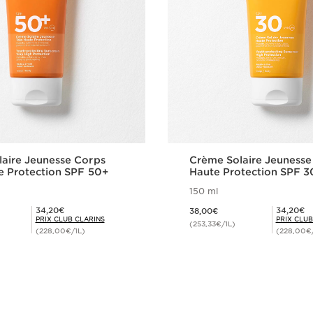
aire Jeunesse Corps
Crème Solaire Jeunesse
e Protection SPF 50+
Haute Protection SPF 3
150 ml
Nouveau prix 38,00€
Prix Club Clarins 34,20€
Prix Club Clarins 34,20€
34,20€
34,20€
38,00€
PRIX CLUB CLARINS
PRIX CLUB
(253,33€/1L)
(228,00€/1L)
(228,00€/
Achat rapide
Achat rapi