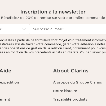
Inscription à la newsletter
Bénéficiez de 20% de remise sur votre première commande
n*
*Adresse e-mail
*
ecueillies à partir de ce formulaire font l’objet d’un traitement informat
prestataires afin de traiter votre commande, gérer votre adhésion à not
tuer des opérations de gestion de la relation client, notamment pour vou
ées en fonction de vos précédents achats et intérêts. Pour en savoir plus
litique de respect de la vie privée.
 Aide
About Clarins
'expédition
À propos du Groupe Clarins
Notre histoire
iement
Traçabilité produits