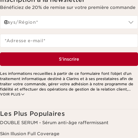
Bénéficiez de 20% de remise sur votre première commande
Pays/Région*
*Adresse e-mail
*
S'inscrire
Les informations recueillies à partir de ce formulaire font l’objet d’un
traitement informatique destiné à Clarins et à ses prestataires afin de
traiter votre commande, gérer votre adhésion à notre programme de
fidélité et effectuer des opérations de gestion de la relation client,
VOIR PLUS
notamment pour vous adresser des offres personnalisées en fonction
de vos précédents achats et intérêts. Pour en savoir plus, veuillez
consulter notre politique de respect de la vie privée.
Les Plus Populaires
DOUBLE SERUM - Sérum anti-âge raffermissant
Skin Illusion Full Coverage