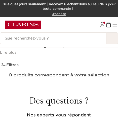
Quelques jours seulement | Recevez 6 échantillons au lieu de 3
pour
toute commande !
ALLER AU CONTENU
J'achète
CONSULTER LE PIED DE PAGE
Historique des recherches
Contour des yeux
(0)
Lire plus
Filtres
0 produits correspondant à votre sélection
Réinitialiser tous les filtres
Des questions ?
Nos experts vous répondent