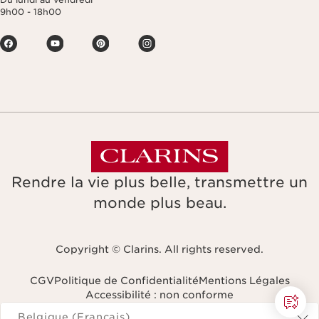
9h00 - 18h00
Rendre la vie plus belle, transmettre un
monde plus beau.
Copyright © Clarins. All rights reserved.
CGV
Politique de Confidentialité
Mentions Légales
Accessibilité : non conforme
Naviguer vers
Belgique (Français)