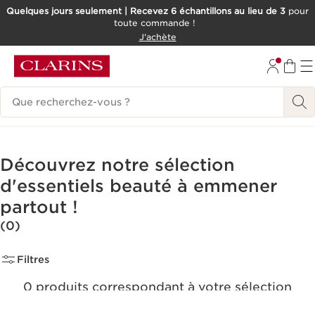
Quelques jours seulement | Recevez 6 échantillons au lieu de 3
pour
toute commande !
ALLER AU CONTENU
J'achète
CONSULTER LE PIED DE PAGE
Historique des recherches
Découvrez notre sélection
d'essentiels beauté à emmener
partout !
(0)
Filtres
0 produits correspondant à votre sélection