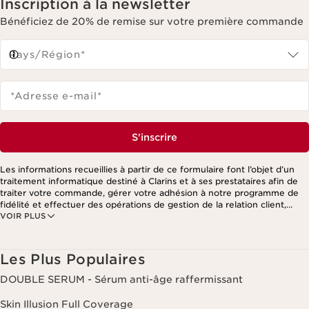
Inscription à la newsletter
Bénéficiez de 20% de remise sur votre première commande
Pays/Région*
*Adresse e-mail
*
S'inscrire
Les informations recueillies à partir de ce formulaire font l’objet d’un
traitement informatique destiné à Clarins et à ses prestataires afin de
traiter votre commande, gérer votre adhésion à notre programme de
fidélité et effectuer des opérations de gestion de la relation client,
VOIR PLUS
notamment pour vous adresser des offres personnalisées en fonction
de vos précédents achats et intérêts. Pour en savoir plus, veuillez
consulter notre politique de respect de la vie privée.
Les Plus Populaires
DOUBLE SERUM - Sérum anti-âge raffermissant
Skin Illusion Full Coverage