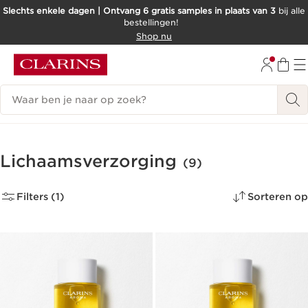
Slechts enkele dagen | Ontvang 6 gratis samples in plaats van 3
bij alle
bestellingen!
DOORGAAN NAAR INHOUD
Shop nu
GA NAAR DE VOETTEKST
Zoekgeschiedenis
Lichaamsverzorging
(9)
Filters (1)
Sorteren op