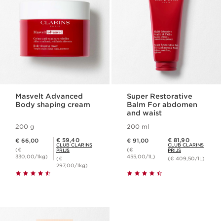
Masvelt Advanced
Super Restorative
Body shaping cream
Balm For abdomen
and waist
200 g
200 ml
Dit is nu de prijs € 66,00
Dit is nu de prijs € 91,00
Club Clarins Prijs € 59,40
Club Clarins Prijs € 81,90
€ 59,40
€ 81,90
€ 66,00
€ 91,00
CLUB CLARINS
CLUB CLARINS
(€
(€
PRIJS
PRIJS
330,00/1kg)
455,00/1L)
(€
(€ 409,50/1L)
297,00/1kg)