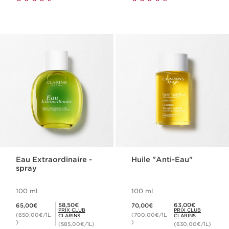
Eau Extraordinaire -
Huile "Anti-Eau"
spray
100 ml
100 ml
Nouveau prix 65,00€
Nouveau prix 70,00€
Prix Club Clarins 58,50€
Prix Club Clarins 63,00€
58,50€
63,00€
65,00€
70,00€
PRIX CLUB
PRIX CLUB
(650,00€/1L
(700,00€/1L
CLARINS
CLARINS
)
)
(585,00€/1L)
(630,00€/1L)