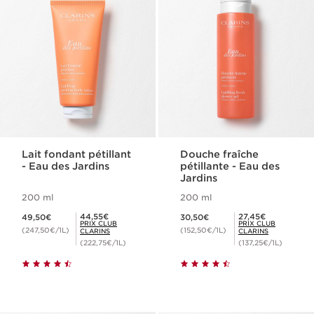
Lait fondant pétillant
Douche fraîche
- Eau des Jardins
pétillante - Eau des
Jardins
200 ml
200 ml
Nouveau prix 49,50€
Nouveau prix 30,50€
Prix Club Clarins 44,55€
Prix Club Clarins 27,45€
44,55€
27,45€
49,50€
30,50€
PRIX CLUB
PRIX CLUB
(247,50€/1L)
(152,50€/1L)
CLARINS
CLARINS
(222,75€/1L)
(137,25€/1L)