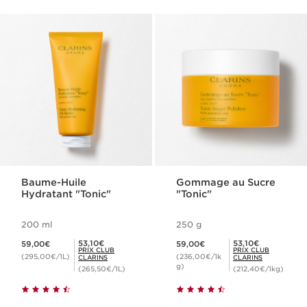
Baume-Huile
Gommage au Sucre
Hydratant "Tonic"
"Tonic"
200 ml
250 g
Nouveau prix 59,00€
Nouveau prix 59,00€
Prix Club Clarins 53,10€
Prix Club Clarins 53,10€
53,10€
53,10€
59,00€
59,00€
PRIX CLUB
PRIX CLUB
(295,00€/1L)
(236,00€/1k
CLARINS
CLARINS
g)
(265,50€/1L)
(212,40€/1kg)