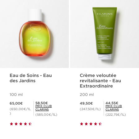
Eau de Soins - Eau
Crème veloutée
des Jardins
revitalisante - Eau
Extraordinaire
100 ml
200 ml
Nouveau prix 65,00€
Nouveau prix 49,50€
Prix Club Clarins 58,50€
Prix Club Clarins 44,55€
58,50€
44,55€
65,00€
49,50€
PRIX CLUB
PRIX CLUB
(650,00€/1L
(247,50€/1L)
CLARINS
CLARINS
)
(585,00€/1L)
(222,75€/1L)