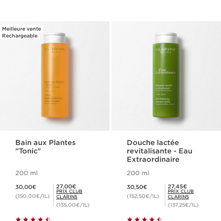
Meilleure vente
Rechargeable
Bain aux Plantes
Douche lactée
"Tonic"
revitalisante - Eau
Extraordinaire
200 ml
200 ml
Nouveau prix 30,00€
Nouveau prix 30,50€
Prix Club Clarins 27,00€
Prix Club Clarins 27,45€
27,00€
27,45€
30,00€
30,50€
PRIX CLUB
PRIX CLUB
(150,00€/1L)
(152,50€/1L)
CLARINS
CLARINS
(135,00€/1L)
(137,25€/1L)