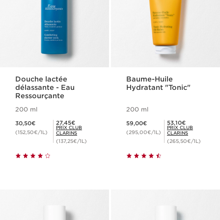
Douche lactée
Baume-Huile
délassante - Eau
Hydratant "Tonic"
Ressourçante
200 ml
200 ml
Nouveau prix 30,50€
Nouveau prix 59,00€
Prix Club Clarins 27,45€
Prix Club Clarins 53,10€
27,45€
53,10€
30,50€
59,00€
PRIX CLUB
PRIX CLUB
(152,50€/1L)
(295,00€/1L)
CLARINS
CLARINS
(137,25€/1L)
(265,50€/1L)