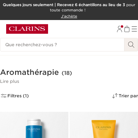
Quelques jours seulement | Recevez 6 échantillons au lieu de 3
pour
toute commande !
ALLER AU CONTENU
J'achète
CONSULTER LE PIED DE PAGE
Historique des recherches
Aromathérapie
(18)
Lire plus
Filtres (1)
Trier par