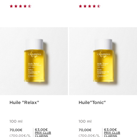
Huile "Relax"
Huile"Tonic"
100 ml
100 ml
Nouveau prix 70,00€
Nouveau prix 70,00€
Prix Club Clarins 63,00€
Prix Club Clarins 63,00€
63,00€
63,00€
70,00€
70,00€
PRIX CLUB
PRIX CLUB
(700,00€/1L
(700,00€/1L
CLARINS
CLARINS