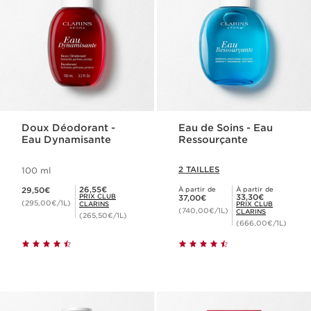
Doux Déodorant -
Eau de Soins - Eau
Eau Dynamisante
Ressourçante
2 TAILLES
100 ml
Nouveau prix 29,50€
Prix Club Clarins 26,55€
26,55€
29,50€
À partir de
À partir de
Nouveau prix 37,00€
Prix Club Clarins 33,30€
PRIX CLUB
33,30€
37,00€
(295,00€/1L)
CLARINS
PRIX CLUB
(740,00€/1L)
CLARINS
(265,50€/1L)
(666,00€/1L)