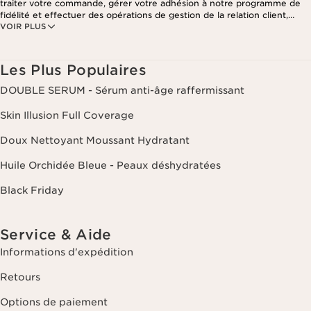
traiter votre commande, gérer votre adhésion à notre programme de
fidélité et effectuer des opérations de gestion de la relation client,
VOIR PLUS
notamment pour vous adresser des offres personnalisées en fonction
de vos précédents achats et intérêts. Pour en savoir plus, veuillez
consulter notre politique de respect de la vie privée.
Les Plus Populaires
DOUBLE SERUM - Sérum anti-âge raffermissant
Skin Illusion Full Coverage
Doux Nettoyant Moussant Hydratant
Huile Orchidée Bleue - Peaux déshydratées
Black Friday
Service & Aide
Informations d'expédition
Retours
Options de paiement