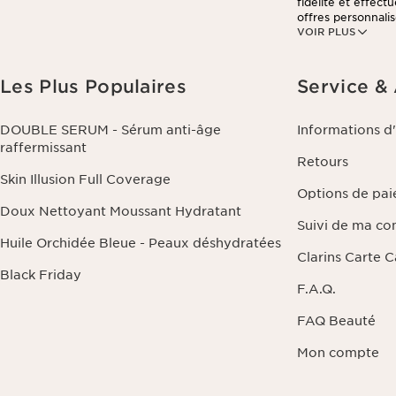
fidélité et effec
offres personnalis
VOIR PLUS
consulter notre po
Les Plus Populaires
Service &
DOUBLE SERUM - Sérum anti-âge
Informations d
raffermissant
Retours
Skin Illusion Full Coverage
Options de pa
Doux Nettoyant Moussant Hydratant
Suivi de ma c
Huile Orchidée Bleue - Peaux déshydratées
Clarins Carte 
Black Friday
F.A.Q.
FAQ Beauté
Mon compte