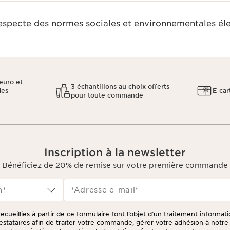
respecte des normes sociales et environnementales él
euro et
3 échantillons au choix offerts
des
E-car
pour toute commande
Inscription à la newsletter
Bénéficiez de 20% de remise sur votre première commande
n*
*Adresse e-mail
*
ecueillies à partir de ce formulaire font l’objet d’un traitement informat
prestataires afin de traiter votre commande, gérer votre adhésion à not