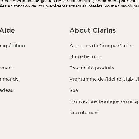
tuer des opérations de gestion de la relation client, notamment pour vou
ées en fonction de vos précédents achats et intérêts. Pour en savoir plus
litique de respect de la vie privée.
 Aide
About Clarins
'expédition
À propos du Groupe Clarins
Notre histoire
iement
Traçabilité produits
ommande
Programme de fidelité Club Cl
Cadeau
Spa
Trouvez une boutique ou un s
Recrutement