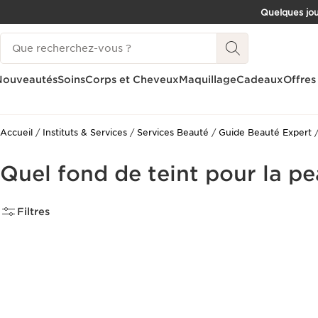
Quelques jou
ALLER AU CONTENU
Historique des recherches
CONSULTER LE PIED DE PAGE
Nouveautés
Soins
Corps et Cheveux
Maquillage
Cadeaux
Offres
Accueil
Instituts & Services
Services Beauté
Guide Beauté Expert
Quel fond de teint pour la pe
Filtres