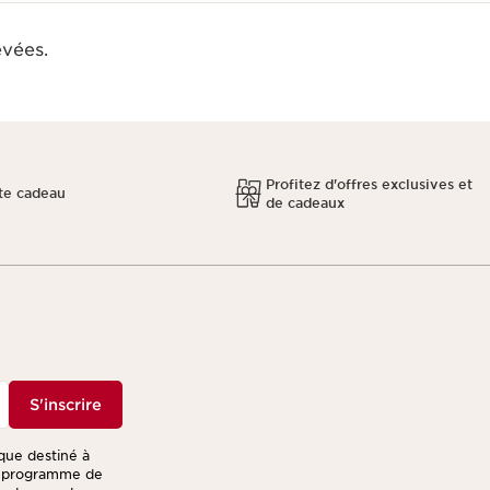
evées.
Profitez d'offres exclusives et
te cadeau
de cadeaux
S'inscrire
ique destiné à
re programme de