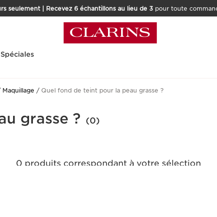
rs seulement | Recevez 6 échantillons au lieu de 3
pour toute command
 Spéciales
Maquillage
Quel fond de teint pour la peau grasse ?
au grasse ?
(0)
0 produits correspondant à votre sélection
Réinitialiser tous les filtres