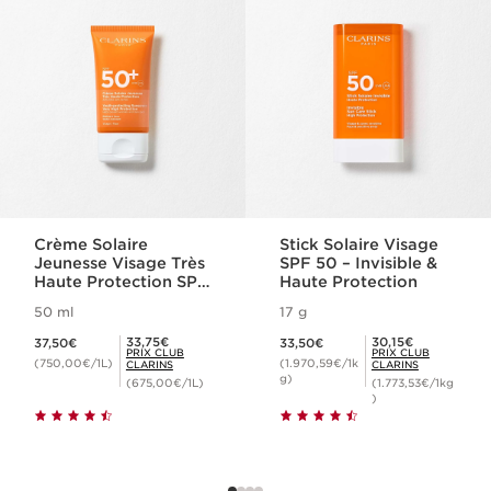
Crème Solaire
Stick Solaire Visage
Jeunesse Visage Très
SPF 50 – Invisible &
Haute Protection SPF
Haute Protection
50+
50 ml
17 g
Nouveau prix 37,50€
Nouveau prix 33,50€
Prix Club Clarins 33,75€
Prix Club Clarins 30,15€
33,75€
30,15€
37,50€
33,50€
PRIX CLUB
PRIX CLUB
(750,00€/1L)
(1.970,59€/1k
CLARINS
CLARINS
g)
(675,00€/1L)
(1.773,53€/1kg
)