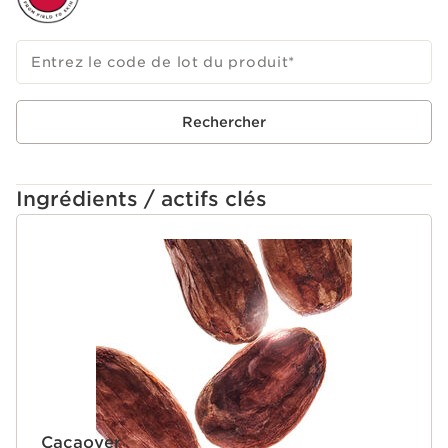
collagène et de l'acide hyaluronique pour une action
anti-rides et hydratante.
- Le dérivé de vitamine E aide à protéger la peau du
Entrez le code de lot du produit
*
stress oxydatif pour une efficacité sur l'apparence des
signes de l'âge.
Le plus Clarins
Rechercher
Formulé avec l'extrait d’aloe vera et l'huile d’argan bio,
les solaires Clarins protègent et hydratent la peau pour
révéler le plus beau des bronzages.
Ingrédients / actifs clés
ALLER AU CONTENU
Cacaoyer