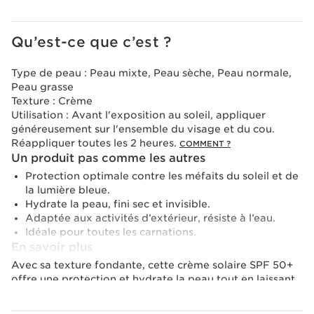
Qu’est-ce que c’est ?
Type de peau :
Peau mixte, Peau sèche, Peau normale,
Peau grasse
Texture :
Crème
Utilisation :
Avant l'exposition au soleil, appliquer
généreusement sur l'ensemble du visage et du cou.
Réappliquer toutes les 2 heures.
COMMENT ?
Un produit pas comme les autres
Protection optimale contre les méfaits du soleil et de
la lumière bleue.
Hydrate la peau, fini sec et invisible.
Adaptée aux activités d’extérieur, résiste à l’eau.
Idéale pour toutes les carnations.
En savoir plus
Avec sa texture fondante, cette crème solaire SPF 50+
offre une protection et hydrate la peau tout en laissant
un fini sec et invisible pour toutes les carnations. Elle est
parfaitement adaptée aux activités d’extérieur et résiste