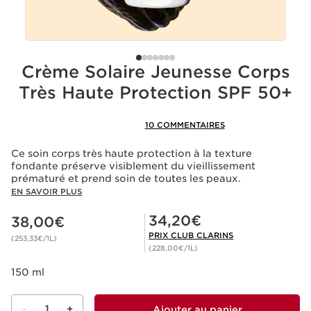
Crème Solaire Jeunesse Corps
Très Haute Protection SPF 50+
10 COMMENTAIRES
Ce soin corps très haute protection à la texture
fondante préserve visiblement du vieillissement
prématuré et prend soin de toutes les peaux.
EN SAVOIR PLUS
Nouveau prix 38,00€
Prix Club Clarins 34,20€
34,20€
38,00€
PRIX CLUB CLARINS
(253,33€/1L)
(228,00€/1L)
150 ml
-
1
+
Ajouter au panier