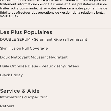
traitement informatique destiné à Clarins et à ses prestataires afin de
traiter votre commande, gérer votre adhésion à notre programme de
fidélité et effectuer des opérations de gestion de la relation client,
VOIR PLUS
notamment pour vous adresser des offres personnalisées en fonction
de vos précédents achats et intérêts. Pour en savoir plus, veuillez
consulter notre politique de respect de la vie privée.
Les Plus Populaires
DOUBLE SERUM - Sérum anti-âge raffermissant
Skin Illusion Full Coverage
Doux Nettoyant Moussant Hydratant
Huile Orchidée Bleue - Peaux déshydratées
Black Friday
Service & Aide
Informations d'expédition
Retours