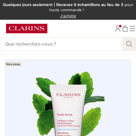
Quelques jours seulement | Recevez 6 échantillons au lieu de 3
pour
toute commande !
ALLER AU CONTENU
J'achète
CONSULTER LE PIED DE PAGE
Historique des recherches
Nouveau