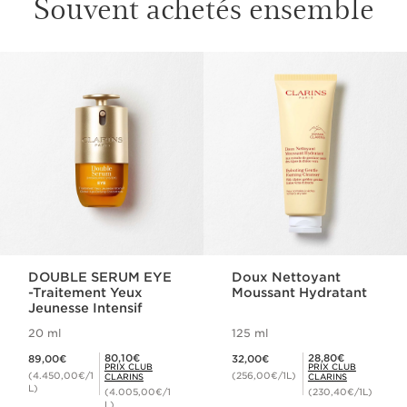
Souvent achetés ensemble
ALLER AU CONTENU
DOUBLE SERUM EYE
Doux Nettoyant
-Traitement Yeux
Moussant Hydratant
Jeunesse Intensif
20 ml
125 ml
Nouveau prix 89,00€
Nouveau prix 32,00€
Prix Club Clarins 80,10€
Prix Club Clarins 28,80€
80,10€
28,80€
89,00€
32,00€
PRIX CLUB
PRIX CLUB
(4.450,00€/1
(256,00€/1L)
CLARINS
CLARINS
L)
(4.005,00€/1
(230,40€/1L)
L)