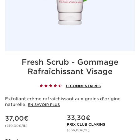
Fresh Scrub - Gommage
Rafraîchissant Visage
11 COMMENTAIRES
Exfoliant crème rafraîchissant aux grains d'origine
naturelle.
EN SAVOIR PLUS
Nouveau prix 37,00€
Prix Club Clarins 33,30€
33,30€
37,00€
PRIX CLUB CLARINS
(740,00€/1L)
(666,00€/1L)