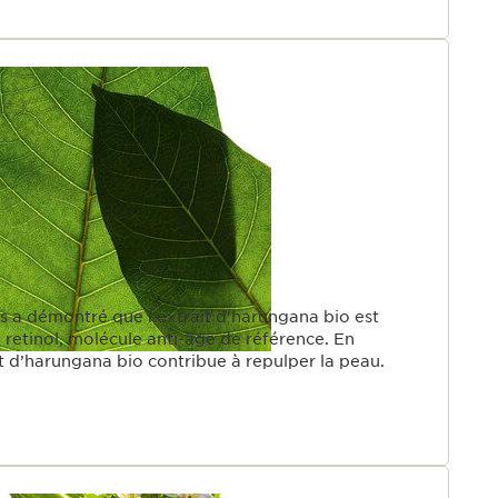
s a démontré que l'extrait d'harungana bio est
e retinol, molécule anti-âge de référence. En
it d’harungana bio contribue à repulper la peau.