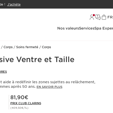
e !
J'achète
L
FR
Nos valeurs
Services
Spa Exper
Corps
Soins fermeté
Corps
sive Ventre et Taille
IRES
 aide à redéfinir les zones sujettes au relâchement,
mmes après 50 ans.
EN SAVOIR PLUS
Prix Club Clarins 81,90€
81,90€
PRIX CLUB CLARINS
(409,50€/1L)