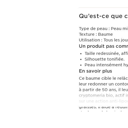
Qu’est-ce que c
Type de peau :
Peau mi
Texture :
Baume
Utilisation :
Tous les jou
Un produit pas comm
Taille redessinée, af
Silhouette tonifiée.
Peau intensément hy
En savoir plus
Ce baume cible le relâc
leur redonner un cont
à partir de 50 ans, il l
cryptomeria bio, actif 
sur une action anti-lipo
graisses. Il aide à réd
stockage abdominal - 
d’ingrédients d’origine 
Innovation