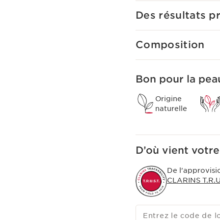
L’extrait de cryptomer
Des résultats p
bourgeons contiennent 
aux plantes de pousser 
concentrée dans Multi-In
Composition
Bon pour la peau
Origine
naturelle
D’où vient votre
De l'approvisi
CLARINS T.R.U.
Entrez le code de l