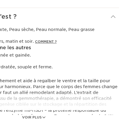
’est ?
xte, Peau sèche, Peau normale, Peau grasse
rs, matin et soir.
COMMENT ?
e les autres
finée et gainée.
dratée, souple et ferme.
hement et aide à regalber le ventre et la taille pour
our harmonieux. Parce que le corps des femmes change
eur faut un allié remodelant adapté. L’extrait de
issu de la gemmothérapie, a démontré son efficacité
genèse ciblée sur le stockage et la répartition des
uire l’enzyme 11ß-HSD1 – la protéine responsable du
en excès à la ménopause. Formule composée de 94%
VOIR PLUS
naturelle.