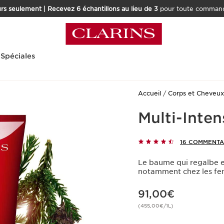
rs seulement | Recevez 6 échantillons au lieu de 3
pour toute command
 Spéciales
Accueil
Corps et Cheveux
Multi-Inten
16 COMMENTA
Le baume qui regalbe et
notamment chez les fe
Nouveau prix 91,00€
91,00€
(455,00€/1L)