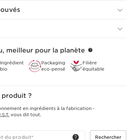
ia bio est issu des bourgeons du Cèdre du Japon. Ces
rouvés
tous les nutriments, vitamines et minéraux permettant
et de se régénérer. La quintessence de la nature
tensive Ventre et Taille.
, meilleur pour la planète
Ingrédient
Packaging
Filière
bio
eco-pensé
équitable
 produit ?
onnement en ingrédients à la fabrication -
S.T.
vous dit tout.
ot du produit
*
Rechercher