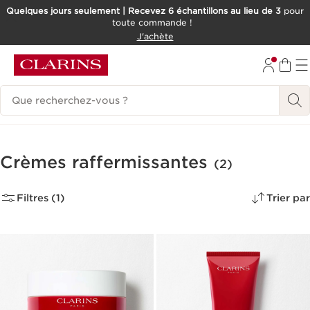
Quelques jours seulement | Recevez 6 échantillons au lieu de 3
pour
toute commande !
ALLER AU CONTENU
J'achète
CONSULTER LE PIED DE PAGE
Historique des recherches
Crèmes raffermissantes
(2)
Filtres (1)
Trier par