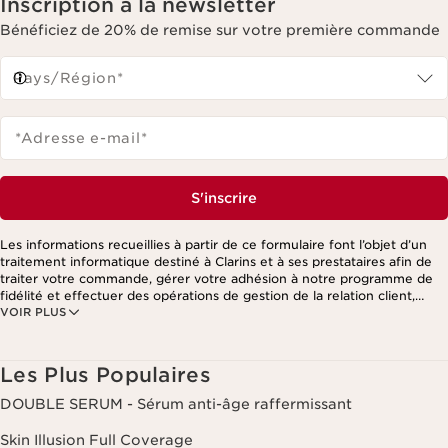
Inscription à la newsletter
Bénéficiez de 20% de remise sur votre première commande
Pays/Région*
*Adresse e-mail
*
S'inscrire
Les informations recueillies à partir de ce formulaire font l’objet d’un
traitement informatique destiné à Clarins et à ses prestataires afin de
traiter votre commande, gérer votre adhésion à notre programme de
fidélité et effectuer des opérations de gestion de la relation client,
VOIR PLUS
notamment pour vous adresser des offres personnalisées en fonction
de vos précédents achats et intérêts. Pour en savoir plus, veuillez
consulter notre politique de respect de la vie privée.
Les Plus Populaires
DOUBLE SERUM - Sérum anti-âge raffermissant
Skin Illusion Full Coverage