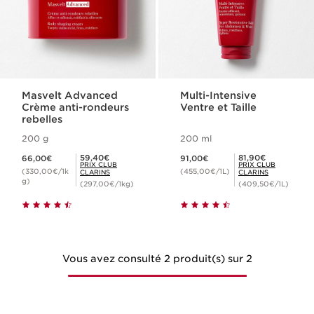
Masvelt Advanced
Multi-Intensive
Crème anti-rondeurs
Ventre et Taille
rebelles
200 g
200 ml
Nouveau prix 66,00€
Nouveau prix 91,00€
Prix Club Clarins 59,40€
Prix Club Clarins 81,90€
59,40€
81,90€
66,00€
91,00€
PRIX CLUB
PRIX CLUB
(330,00€/1k
(455,00€/1L)
CLARINS
CLARINS
g)
(297,00€/1kg)
(409,50€/1L)
Vous avez consulté 2 produit(s) sur 2