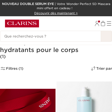
NOUVEAU DOUBLE SERUM EYE
| Votre Wonder Perfect 5D Mascara
mini offert en cadeau !
ALLER AU CONTENU
Découvrir dès maintenant >
CONSULTER LE PIED DE PAGE
Historique des recherches
Crèmes, lotions et soins
hydratants pour le corps
(1)
Filtres (1)
Trier par