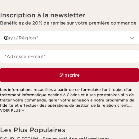
Inscription à la newsletter
Bénéficiez de 20% de remise sur votre première commande
Pays/Région*
*Adresse e-mail
*
S'inscrire
Les informations recueillies à partir de ce formulaire font l’objet d’un
traitement informatique destiné à Clarins et à ses prestataires afin de
traiter votre commande, gérer votre adhésion à notre programme de
fidélité et effectuer des opérations de gestion de la relation client,
VOIR PLUS
notamment pour vous adresser des offres personnalisées en fonction
de vos précédents achats et intérêts. Pour en savoir plus, veuillez
consulter notre politique de respect de la vie privée.
Les Plus Populaires