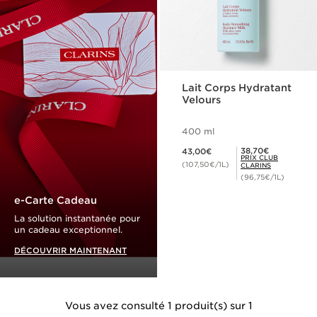
Lait Corps Hydratant
Velours
400 ml
Nouveau prix 43,00€
Prix Club Clarins 38,70€
38,70€
43,00€
PRIX CLUB
(107,50€/1L)
CLARINS
(96,75€/1L)
e-Carte Cadeau
La solution instantanée pour
un cadeau exceptionnel.
DÉCOUVRIR MAINTENANT
Vous avez consulté 1 produit(s) sur 1