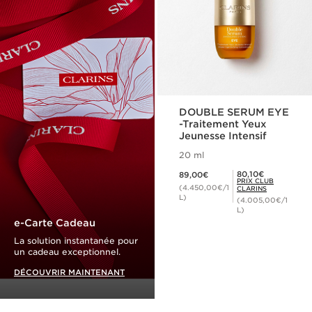
DOUBLE SERUM EYE
-Traitement Yeux
Jeunesse Intensif
20 ml
Nouveau prix 89,00€
Prix Club Clarins 80,10€
80,10€
89,00€
PRIX CLUB
(4.450,00€/1
CLARINS
L)
(4.005,00€/1
L)
e-Carte Cadeau
La solution instantanée pour
un cadeau exceptionnel.
DÉCOUVRIR MAINTENANT