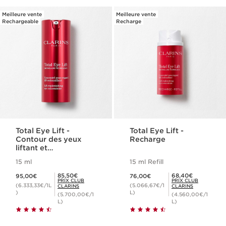
Meilleure vente
Meilleure vente
Rechargeable
Recharge
Total Eye Lift -
Total Eye Lift -
Contour des yeux
Recharge
liftant et
raffermissant
15 ml
15 ml Refill
Nouveau prix 95,00€
Nouveau prix 76,00€
Prix Club Clarins 85,50€
Prix Club Clarins 68,40€
85,50€
68,40€
95,00€
76,00€
PRIX CLUB
PRIX CLUB
(6.333,33€/1L
(5.066,67€/1
CLARINS
CLARINS
)
L)
(5.700,00€/1
(4.560,00€/1
L)
L)