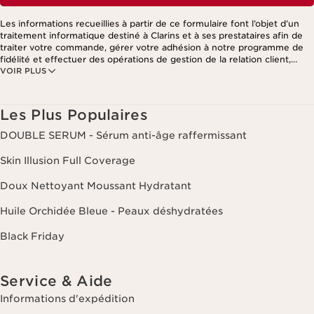
Les informations recueillies à partir de ce formulaire font l’objet d’un
traitement informatique destiné à Clarins et à ses prestataires afin de
traiter votre commande, gérer votre adhésion à notre programme de
fidélité et effectuer des opérations de gestion de la relation client,
VOIR PLUS
notamment pour vous adresser des offres personnalisées en fonction
de vos précédents achats et intérêts. Pour en savoir plus, veuillez
consulter notre politique de respect de la vie privée.
Les Plus Populaires
DOUBLE SERUM - Sérum anti-âge raffermissant
Skin Illusion Full Coverage
Doux Nettoyant Moussant Hydratant
Huile Orchidée Bleue - Peaux déshydratées
Black Friday
Service & Aide
Informations d'expédition