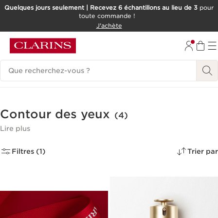
Quelques jours seulement | Recevez 6 échantillons au lieu de 3
pour
toute commande !
ALLER AU CONTENU
J'achète
CONSULTER LE PIED DE PAGE
Historique des recherches
Contour des yeux
(4)
Lire plus
Filtres (1)
Trier par