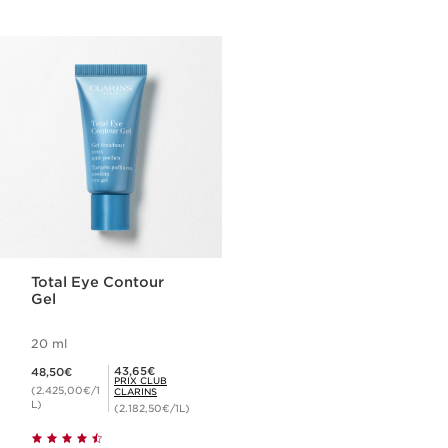
Total Eye Contour
Gel
20 ml
Nouveau prix 48,50€
Prix Club Clarins 43,65€
43,65€
48,50€
PRIX CLUB
(2.425,00€/1
CLARINS
L)
(2.182,50€/1L)