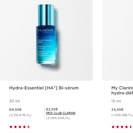
Hydra-Essentiel [HA²] Bi-sérum
My Clarin
hydra-déf
30 ml
15 ml
Nouveau prix 69,50€
Nouveau prix 24,50€
Prix Club Clarins 62,55€
62,55€
69,50€
24,50€
PRIX CLUB CLARINS
(2.316,67€/1L)
(1.633,33€/1L
(2.085,00€/1L)
Achat rapide