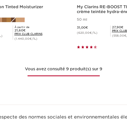
ion Tinted Moisturizer
My Clarins RE-BOOST 
crème teintée hydra-én
50 ml
Nouveau prix 31,00€
Prix Club Clarins 27,90€
27,90€
À partir de
31,00€
Prix Club Clarins 21,60€
21,60€
PRIX CLUB
(620,00€/1L)
PRIX CLUB CLARINS
(558,00€/
L)
(1.440,00€/1L)
Achat rapide
Achat rapi
Vous avez consulté 9 produit(s) sur 9
respecte des normes sociales et environnementales él