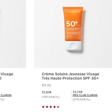
 Visage
Crème Solaire Jeunesse Visage
0
Très Haute Protection SPF 50+
50 ml
Nouveau prix 37,50€
Prix Club Clarins 33,75€
33,75€
37,50€
 CLARINS
PRIX CLUB CLARINS
(750,00€/1L)
1L)
(675,00€/1L)
de
Achat rapide