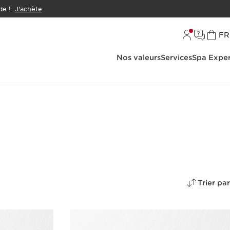
e !
J'achète
L
FR
Nos valeurs
Services
Spa Exper
Trier par