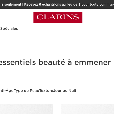
rs seulement | Recevez 6 échantillons au lieu de 3
pour toute command
 Spéciales
'essentiels beauté à emmener
nti-Âge
Type de Peau
Texture
Jour ou Nuit