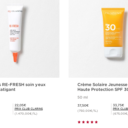
s RE-FRESH soin yeux
Crème Solaire Jeunesse
atigant
Haute Protection SPF 3
50 ml
Nouveau prix 37,50€
Prix Club Clarins 22,05€
Prix Club Clarins 33,75€
22,05€
33,75€
37,50€
PRIX CLUB CLARINS
PRIX CLUB
)
(750,00€/1L)
(1.470,00€/1L)
(675,00€/
Achat rapide
Achat rapi