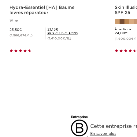
Hydra-Essentiel [HA] Baume
Skin Illus
lèvres réparateur
SPF 25
15 ml
Nouveau prix 23,50€
Prix Club Clarins 21,15€
21,15€
23,50€
À partir de
Nouveau prix 24,00€
24,00€
PRIX CLUB CLARINS
(1.566,67€/1L)
(1.410,00€/1L)
(1.600,00€/1
Achat rapide
Cette entreprise 
En savoir plus