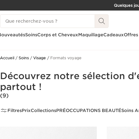
Quelques jou
ALLER AU CONTENU
Historique des recherches
CONSULTER LE PIED DE PAGE
Nouveautés
Soins
Corps et Cheveux
Maquillage
Cadeaux
Offres
Accueil
Soins
Visage
Formats voyage
Découvrez notre sélection d
partout !
(9)
Filtres
Prix
Collections
PRÉOCCUPATIONS BEAUTÉ
Soins A