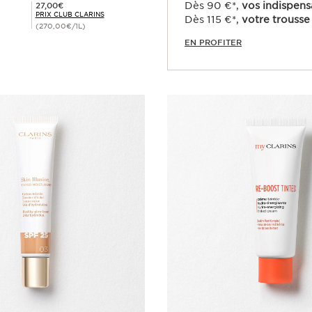
Prix Club Clarins 27,00€
Dès 90 €*,
vos indispens
27,00€
PRIX CLUB CLARINS
Dès 115 €*,
votre trousse 
)
(270,00€/1L)
EN PROFITER
Achat rapide