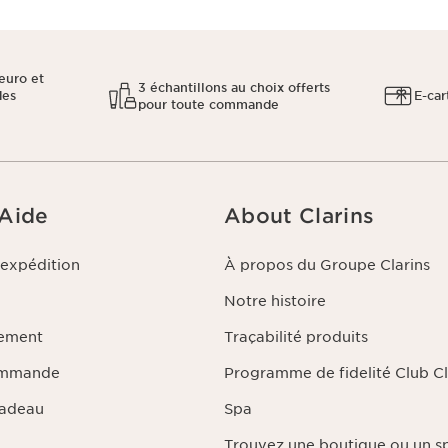
euro et
3 échantillons au choix offerts
des
E-car
pour toute commande
 Aide
About Clarins
'expédition
À propos du Groupe Clarins
Notre histoire
iement
Traçabilité produits
ommande
Programme de fidelité Club Cl
Cadeau
Spa
Trouvez une boutique ou un s