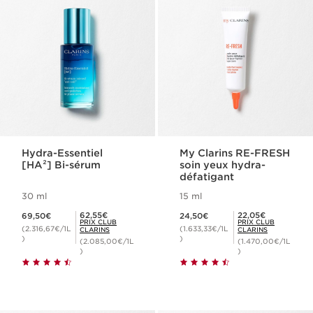
Hydra-Essentiel
My Clarins RE-FRESH
[HA²] Bi-sérum
soin yeux hydra-
défatigant
30 ml
15 ml
Nouveau prix 69,50€
Nouveau prix 24,50€
Prix Club Clarins 62,55€
Prix Club Clarins 22,05€
62,55€
22,05€
69,50€
24,50€
PRIX CLUB
PRIX CLUB
(2.316,67€/1L
(1.633,33€/1L
CLARINS
CLARINS
)
)
(2.085,00€/1L
(1.470,00€/1L
)
)