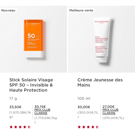
Nouveau
Meilleure vente
Stick Solaire Visage
Crème Jeunesse des
SPF 50 – Invisible &
Mains
Haute Protection
17 g
100 ml
Nouveau prix 33,50€
Nouveau prix 30,00€
Prix Club Clarins 30,15€
Prix Club Clarins 27,00€
30,15€
27,00€
33,50€
30,00€
PRIX CLUB
PRIX CLUB
(1.970,59€/1k
(300,00€/1L
CLARINS
CLARINS
g)
)
(1.773,53€/1kg
(270,00€/1L)
)