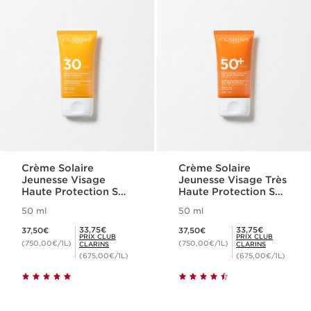
Crème Solaire
Crème Solaire
Jeunesse Visage
Jeunesse Visage Très
Haute Protection SPF
Haute Protection SPF
30
50+
50 ml
50 ml
Nouveau prix 37,50€
Nouveau prix 37,50€
Prix Club Clarins 33,75€
Prix Club Clarins 33,75€
33,75€
33,75€
37,50€
37,50€
PRIX CLUB
PRIX CLUB
(750,00€/1L)
(750,00€/1L)
CLARINS
CLARINS
(675,00€/1L)
(675,00€/1L)