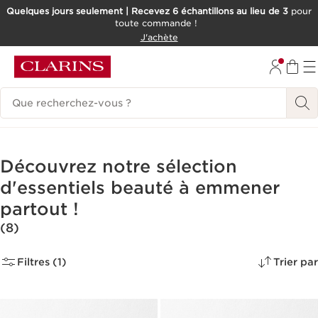
Quelques jours seulement | Recevez 6 échantillons au lieu de 3
pour
toute commande !
ALLER AU CONTENU
J'achète
CONSULTER LE PIED DE PAGE
Historique des recherches
Découvrez notre sélection
d'essentiels beauté à emmener
partout !
(8)
Filtres (1)
Trier par