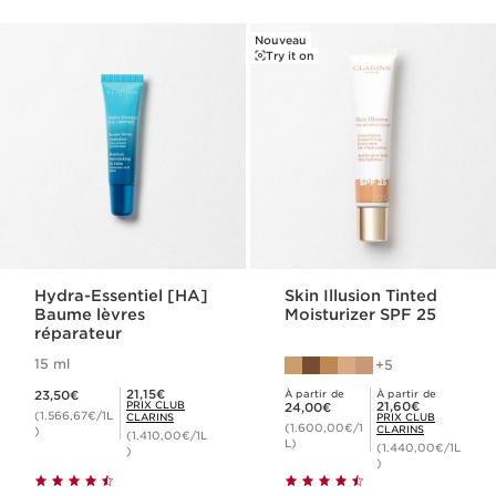
Nouveau
Try it on
Hydra-Essentiel [HA]
Skin Illusion Tinted
Baume lèvres
Moisturizer SPF 25
réparateur
15 ml
5
Nouveau prix 23,50€
Prix Club Clarins 21,15€
21,15€
23,50€
À partir de
À partir de
Nouveau prix 24,00€
Prix Club Clarins 21,60€
PRIX CLUB
21,60€
24,00€
(1.566,67€/1L
CLARINS
PRIX CLUB
(1.600,00€/1
CLARINS
)
(1.410,00€/1L
L)
(1.440,00€/1L
)
)