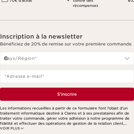
70€ d'achat
contre des
récompenses
Inscription à la newsletter
Bénéficiez de 20% de remise sur votre première commande
Pays/Région*
*Adresse e-mail
*
S'inscrire
Les informations recueillies à partir de ce formulaire font l’objet d’un
traitement informatique destiné à Clarins et à ses prestataires afin de
traiter votre commande, gérer votre adhésion à notre programme de
fidélité et effectuer des opérations de gestion de la relation client,
VOIR PLUS
notamment pour vous adresser des offres personnalisées en fonction
de vos précédents achats et intérêts. Pour en savoir plus, veuillez