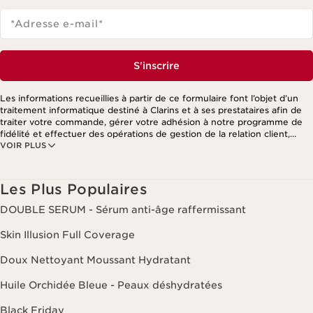
*Adresse e-mail
*
S'inscrire
Les informations recueillies à partir de ce formulaire font l’objet d’un
traitement informatique destiné à Clarins et à ses prestataires afin de
traiter votre commande, gérer votre adhésion à notre programme de
fidélité et effectuer des opérations de gestion de la relation client,
VOIR PLUS
notamment pour vous adresser des offres personnalisées en fonction
de vos précédents achats et intérêts. Pour en savoir plus, veuillez
consulter notre politique de respect de la vie privée.
Les Plus Populaires
DOUBLE SERUM - Sérum anti-âge raffermissant
Skin Illusion Full Coverage
Doux Nettoyant Moussant Hydratant
Huile Orchidée Bleue - Peaux déshydratées
Black Friday