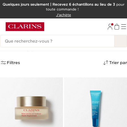
Quelques jours seulement | Recevez 6 échantillons au lieu de 3
pour
toute commande !
ALLER AU CONTENU
J'achète
CONSULTER LE PIED DE PAGE
Historique des recherches
Lèvres
(2)
Filtres
Trier par