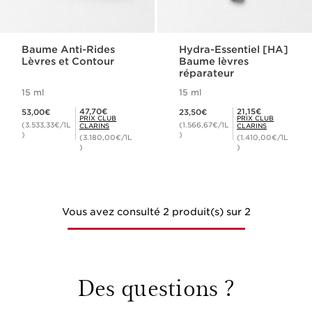
Baume Anti-Rides
Hydra-Essentiel [HA]
Lèvres et Contour
Baume lèvres
réparateur
15 ml
15 ml
Nouveau prix 53,00€
Nouveau prix 23,50€
Prix Club Clarins 47,70€
Prix Club Clarins 21,15€
47,70€
21,15€
53,00€
23,50€
PRIX CLUB
PRIX CLUB
(3.533,33€/1L
(1.566,67€/1L
CLARINS
CLARINS
)
)
(3.180,00€/1L
(1.410,00€/1L
)
)
Vous avez consulté 2 produit(s) sur 2
Des questions ?