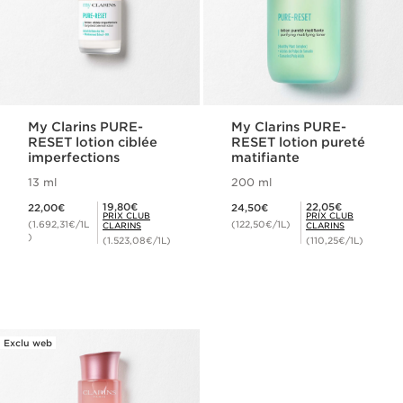
My Clarins PURE-
My Clarins PURE-
RESET lotion ciblée
RESET lotion pureté
imperfections
matifiante
13 ml
200 ml
Nouveau prix 22,00€
Nouveau prix 24,50€
Prix Club Clarins 19,80€
Prix Club Clarins 22,05€
19,80€
22,05€
22,00€
24,50€
PRIX CLUB
PRIX CLUB
(1.692,31€/1L
(122,50€/1L)
CLARINS
CLARINS
)
(1.523,08€/1L)
(110,25€/1L)
Exclu web