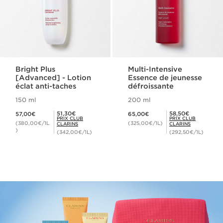
Bright Plus
Multi-Intensive
[Advanced] - Lotion
Essence de jeunesse
éclat anti-taches
défroissante
150 ml
200 ml
Nouveau prix 57,00€
Nouveau prix 65,00€
Prix Club Clarins 51,30€
Prix Club Clarins 58,50€
51,30€
58,50€
57,00€
65,00€
PRIX CLUB
PRIX CLUB
(380,00€/1L
(325,00€/1L)
CLARINS
CLARINS
)
(342,00€/1L)
(292,50€/1L)