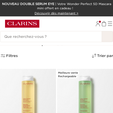
NOUVEAU DOUBLE SERUM EYE
| Votre Wonder Perfect 5D Mascara
mini offert en cadeau !
ALLER AU CONTENU
Découvrir dès maintenant >
CONSULTER LE PIED DE PAGE
Historique des recherches
Lotions toniques
(9)
Filtres
Trier par
Meilleure vente
Rechargeable