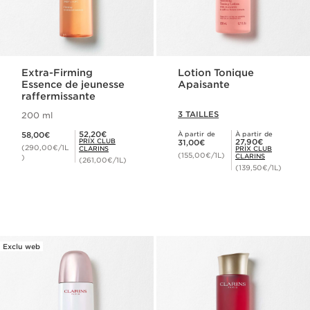
Extra-Firming
Lotion Tonique
Essence de jeunesse
Apaisante
raffermissante
3 TAILLES
200 ml
Nouveau prix 58,00€
Prix Club Clarins 52,20€
52,20€
58,00€
À partir de
À partir de
Nouveau prix 31,00€
Prix Club Clarins 27,90€
PRIX CLUB
27,90€
31,00€
(290,00€/1L
CLARINS
PRIX CLUB
(155,00€/1L)
CLARINS
)
(261,00€/1L)
(139,50€/1L)
Exclu web