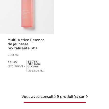
Multi-Active Essence
de jeunesse
revitalisante 30+
200 ml
Nouveau prix 44,18€
Prix Club Clarins 39,76€
39,76€
44,18€
PRIX CLUB
(220,90€/1L)
CLARINS
(198,80€/1L)
Vous avez consulté 9 produit(s) sur 9