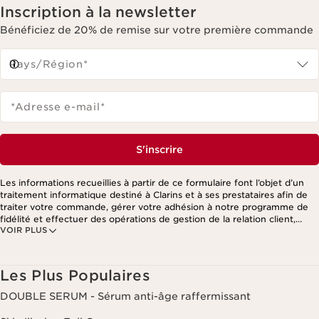
Inscription à la newsletter
Bénéficiez de 20% de remise sur votre première commande
Pays/Région*
*Adresse e-mail
*
S'inscrire
Les informations recueillies à partir de ce formulaire font l’objet d’un
traitement informatique destiné à Clarins et à ses prestataires afin de
traiter votre commande, gérer votre adhésion à notre programme de
fidélité et effectuer des opérations de gestion de la relation client,
VOIR PLUS
notamment pour vous adresser des offres personnalisées en fonction
de vos précédents achats et intérêts. Pour en savoir plus, veuillez
consulter notre politique de respect de la vie privée.
Les Plus Populaires
DOUBLE SERUM - Sérum anti-âge raffermissant