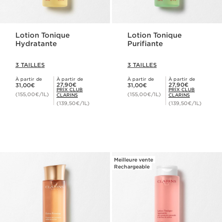
Lotion Tonique
Lotion Tonique
Hydratante
Purifiante
3 TAILLES
3 TAILLES
À partir de
À partir de
À partir de
À partir de
Nouveau prix 31,00€
Nouveau prix 31,00€
Prix Club Clarins 27,90€
Prix Club Clarins 27,90€
27,90€
27,90€
31,00€
31,00€
PRIX CLUB
PRIX CLUB
(155,00€/1L)
(155,00€/1L)
CLARINS
CLARINS
(139,50€/1L)
(139,50€/1L)
Meilleure vente
Rechargeable